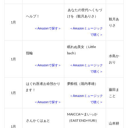
あなたの世代へくちづ
ヘルプ！
けを（観月ありさ）
観月あ
月
1
りさ
＜Amazonで探す＞
＜Amazonミュージック
で聴く＞
眠れぬ美女（ Little
指輪
bach）
水島か
月
1
おり
＜Amazonで探す＞
＜Amazonミュージック
で聴く＞
はぐれ医者お命預かり
夢酔枕（堀内孝雄）
藤田ま
ます！
月
1
＜Amazonミュージック
こと
＜Amazonで探す＞
で聴く＞
MAICCA〜まいっか
さんかくはぁと
（EAST END×YURI）
山本耕
月
1