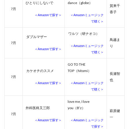
ひとりにしないで
dance（globe）
賀来千
月
7
香子
＜Amazonで探す＞
＜Amazonミュージック
で聴く＞
ワルツ（研ナオコ）
ダブルマザー
鳥越ま
月
7
＜Amazonミュージック
り
＜Amazonで探す＞
で聴く＞
GO TO THE
カケオチのススメ
TOP（hitomi）
長瀬智
月
7
也
＜Amazonで探す＞
＜Amazonミュージック
で聴く＞
love me, I love
外科医柊又三郎
you（B’z）
萩原健
月
7
一
＜Amazonで探す＞
＜Amazonミュージック
で探す＞