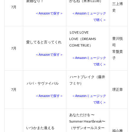
新婚なり！
かもね（米米CLUB）
三上博
月
7
史
＜Amazonで探す＞
＜Amazonミュージック
で聴く＞
LOVE LOVE
豊川悦
LOVE（DREAMS
愛してると言ってくれ
司
COME TRUE）
月
7
常盤貴
＜Amazonで探す＞
＜Amazonミュージック
子
で聴く＞
ハートブレイク（藤井
パパ・サヴァイバル
フミヤ）
月
堺正章
7
＜Amazonで探す＞
＜Amazonミュージック
で聴く＞
あなただけを 〜
Summer Heartbreak〜
いつかまた逢える
（サザンオールスター
福山雅