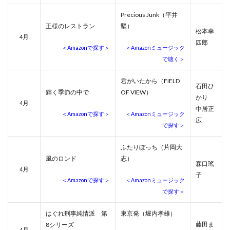
Precious Junk（平井
王様のレストラン
堅）
松本幸
月
4
四郎
＜Amazonで探す＞
＜Amazonミュージック
で聴く＞
君がいたから（FIELD
石田ひ
輝く季節の中で
OF VIEW）
かり
月
4
中居正
＜Amazonで探す＞
＜Amazonミュージック
広
で探す＞
ふたりぼっち（片岡大
風のロンド
志）
森口瑤
月
4
子
＜Amazonで探す＞
＜Amazonミュージック
で探す＞
はぐれ刑事純情派 第
東京発（堀内孝雄）
藤田ま
8シリーズ
月
4