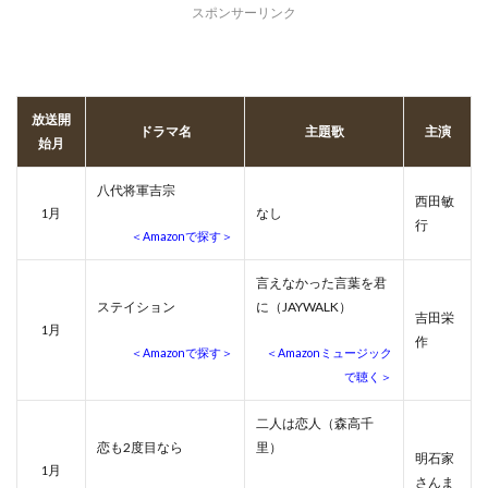
スポンサーリンク
放送開
ドラマ名
主題歌
主演
始月
八代将軍吉宗
西田敏
月
なし
1
行
＜Amazonで探す＞
言えなかった言葉を君
ステイション
に（JAYWALK）
吉田栄
月
1
作
＜Amazonで探す＞
＜Amazonミュージック
で聴く＞
二人は恋人（森高千
恋も2度目なら
里）
明石家
月
1
さんま