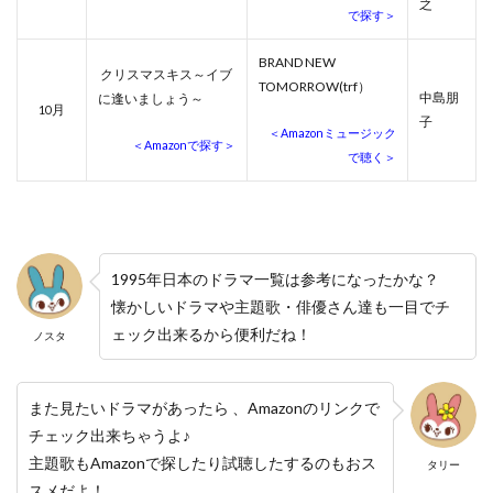
之
で探す＞
BRAND NEW
クリスマスキス～イブ
TOMORROW(trf）
中島朋
に逢いましょう～
月
10
子
＜Amazonミュージック
＜Amazonで探す＞
で聴く＞
1995年日本のドラマ一覧は参考になったかな？
懐かしいドラマや主題歌・俳優さん達も一目でチ
ェック出来るから便利だね！
ノスタ
また見たいドラマがあったら 、Amazonのリンクで
チェック出来ちゃうよ♪
主題歌もAmazonで探したり試聴したするのもおス
タリー
スメだよ！