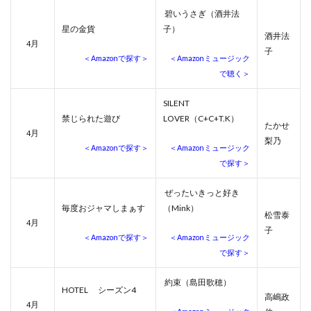
碧いうさぎ（酒井法
星の金貨
子）
酒井法
月
4
子
＜Amazonで探す＞
＜Amazonミュージック
で聴く＞
SILENT
禁じられた遊び
LOVER（C+C+T.K）
たかせ
月
4
梨乃
＜Amazonで探す＞
＜Amazonミュージック
で探す＞
ぜったいきっと好き
毎度おジャマしまぁす
（Mink）
松雪泰
月
4
子
＜Amazonで探す＞
＜Amazonミュージック
で探す＞
約束（島田歌穂）
HOTEL シーズン4
高嶋政
月
4