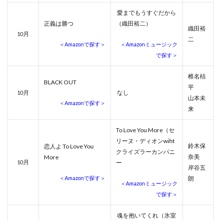
愛までもうすぐだから
正義は勝つ
（織田裕二）
織田裕
月
10
二
＜Amazonで探す＞
＜Amazonミュージック
で探す＞
椎名桔
BLACK OUT
平
月
なし
10
山本未
＜Amazonで探す＞
来
To Love You More（セ
リーヌ・ディオンwiht
鈴木保
恋人よ To Love You
クライズラーカンパニ
奈美
More
月
10
ー
岸谷五
＜Amazonで探す＞
朗
＜Amazonミュージック
で探す＞
魂を抱いてくれ（氷室