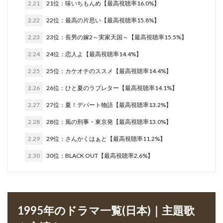
2.21
21位：味いちもんめ【最高視聴率16.0%】
2.22
22位：最高の片思い【最高視聴率15.8%】
2.23
23位：長男の嫁2～実家天国～【最高視聴率15.5%】
2.24
24位：恋人よ【最高視聴率14.4%】
2.25
25位：カケオチのススメ【最高視聴率14.4%】
2.26
26位：ひと夏のラブレター【最高視聴率14.1%】
2.27
27位：夏！デパート物語【最高視聴率13.2%】
2.28
28位：風の刑事・東京発【最高視聴率13.0%】
2.29
29位：さんかくはぁと【最高視聴率11.2%】
2.30
30位：BLACK OUT【最高視聴率2.6%】
1995年のドラマ一覧(日本)｜主題歌