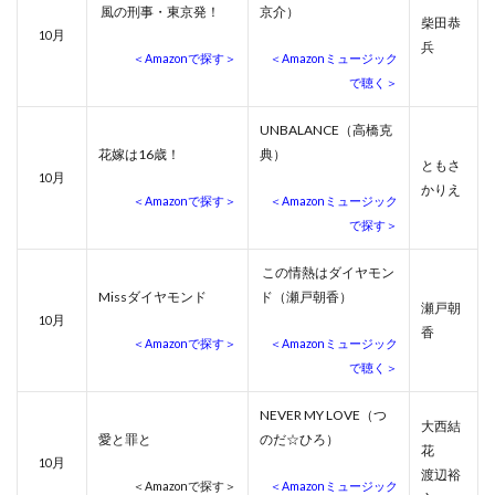
風の刑事・東京発！
京介）
柴田恭
月
10
兵
＜Amazonで探す＞
＜Amazonミュージック
で聴く＞
UNBALANCE（高橋克
花嫁は16歳！
典）
ともさ
月
10
かりえ
＜Amazonで探す＞
＜Amazonミュージック
で探す＞
この情熱はダイヤモン
Missダイヤモンド
ド（瀬戸朝香）
瀬戸朝
月
10
香
＜Amazonで探す＞
＜Amazonミュージック
で聴く＞
NEVER MY LOVE（つ
大西結
愛と罪と
のだ☆ひろ）
花
月
10
渡辺裕
＜Amazonで探す＞
＜Amazonミュージック