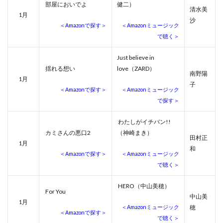
部屋においでよ
健二）
清水美
月
1
沙
＜Amazonで探す＞
＜Amazonミュージック
で聴く＞
Just believe in
揺れる想い
love（ZARD）
南野陽
月
1
子
＜Amazonで探す＞
＜Amazonミュージック
で探す＞
わたしがイチバン!!
カミさんの悪口2
（神崎まき）
田村正
月
1
和
＜Amazonで探す＞
＜Amazonミュージック
で聴く＞
HERO（中山美穂）
For You
中山美
月
1
＜Amazonミュージック
穂
＜Amazonで探す＞
で聴く＞