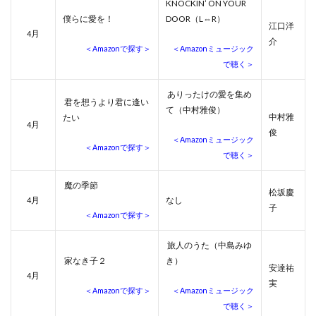
KNOCKIN’ ON YOUR
僕らに愛を！
DOOR（L⇔R）
江口洋
月
4
介
＜Amazonで探す＞
＜Amazonミュージック
で聴く＞
ありったけの愛を集め
君を想うより君に逢い
て（中村雅俊）
中村雅
たい
月
4
俊
＜Amazonミュージック
＜Amazonで探す＞
で聴く＞
魔の季節
松坂慶
月
なし
4
子
＜Amazonで探す＞
旅人のうた（中島みゆ
家なき子２
き）
安達祐
月
4
実
＜Amazonで探す＞
＜Amazonミュージック
で聴く＞