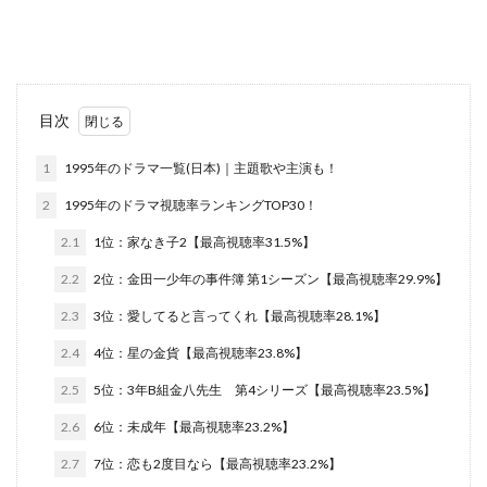
目次
1
1995年のドラマ一覧(日本)｜主題歌や主演も！
2
1995年のドラマ視聴率ランキングTOP30！
2.1
1位：家なき子2【最高視聴率31.5%】
2.2
2位：金田一少年の事件簿 第1シーズン【最高視聴率29.9%】
2.3
3位：愛してると言ってくれ【最高視聴率28.1%】
2.4
4位：星の金貨【最高視聴率23.8%】
2.5
5位：3年B組金八先生 第4シリーズ【最高視聴率23.5%】
2.6
6位：未成年【最高視聴率23.2%】
2.7
7位：恋も2度目なら【最高視聴率23.2%】