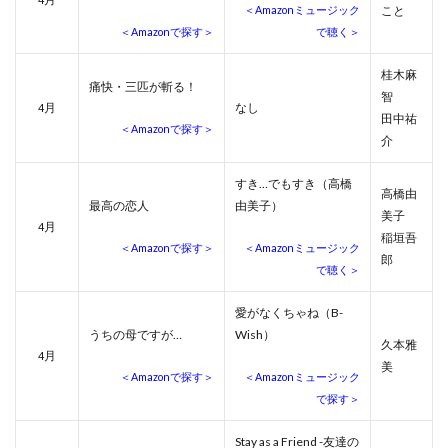
＜Amazonミュージック
こと
＜Amazonで探す＞
で聴く＞
桂木麻
痛快・三匹が斬る！
智
月
なし
4
田中祐
＜Amazonで探す＞
介
すき…でもすき（高橋
高橋由
最高の恋人
由美子）
美子
月
4
稲垣吾
＜Amazonで探す＞
＜Amazonミュージック
郎
で聴く＞
愛がなくちゃね（B-
うちの母ですが…
Wish）
久本雅
月
4
美
＜Amazonで探す＞
＜Amazonミュージック
で探す＞
Stay as a Friend -友達の