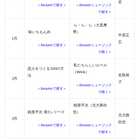
史
＜Amazonで探す＞
＜Amazonミュージック
で探す＞
ら・ら・ら（大黒摩
味いちもんめ
季）
中居正
月
1
広
＜Amazonで探す＞
＜Amazonミュージック
で聴く＞
私たちらしいルール
恋人をつくる100の方
（Wink）
名取裕
法
月
2
子
＜Amazonミュージック
＜Amazonで探す＞
で聴く＞
銭形平次（北大路欣
銭形平次 第5シリーズ
也）
北大路
月
3
欣也
＜Amazonで探す＞
＜Amazonミュージック
で探す＞