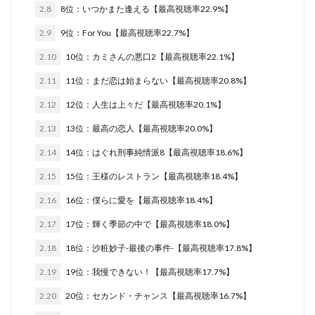
2.8
8位：いつかまた逢える【最高視聴率22.9%】
2.9
9位：For You【最高視聴率22.7%】
2.10
10位：カミさんの悪口2【最高視聴率22.1%】
2.11
11位：まだ恋は始まらない【最高視聴率20.8%】
2.12
12位：人生は上々だ【最高視聴率20.1%】
2.13
13位：最高の恋人【最高視聴率20.0%】
2.14
14位：はぐれ刑事純情派8【最高視聴率18.6%】
2.15
15位：王様のレストラン【最高視聴率18.4%】
2.16
16位：僕らに愛を【最高視聴率18.4%】
2.17
17位：輝く季節の中で【最高視聴率18.0%】
2.18
18位：沙粧妙子-最後の事件-【最高視聴率17.8%】
2.19
19位：我慢できない！【最高視聴率17.7%】
2.20
20位：セカンド・チャンス【最高視聴率16.7%】