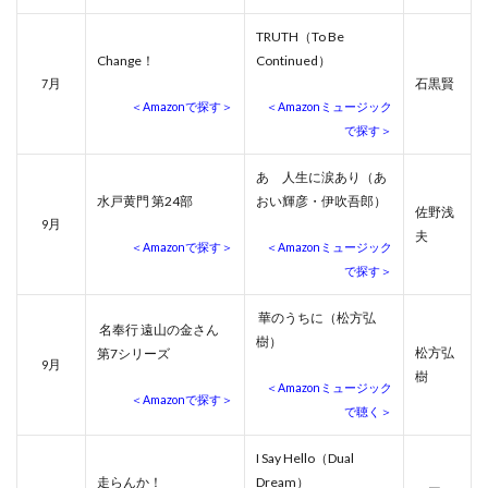
TRUTH（To Be
Change！
Continued）
月
石黒賢
7
＜Amazonで探す＞
＜Amazonミュージック
で探す＞
あゝ人生に涙あり（あ
水戸黄門 第24部
おい輝彦・伊吹吾郎）
佐野浅
月
9
夫
＜Amazonで探す＞
＜Amazonミュージック
で探す＞
華のうちに（松方弘
名奉行 遠山の金さん
樹）
松方弘
第7シリーズ
月
9
樹
＜Amazonミュージック
＜Amazonで探す＞
で聴く＞
I Say Hello（Dual
走らんか！
Dream）