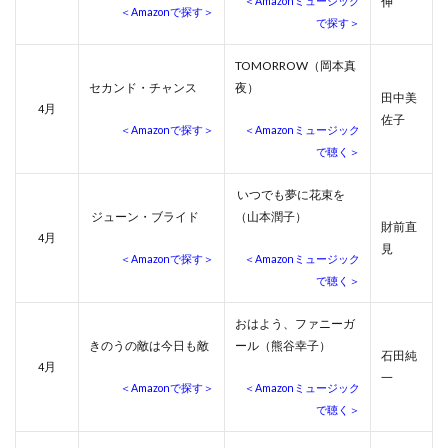
＜Amazonミュージック
伸
＜Amazonで探す＞
で探す＞
TOMORROW（岡本真
セカンド・チャンス
夜）
田中美
月
4
佐子
＜Amazonで探す＞
＜Amazonミュージック
で聴く＞
いつでも夢に花束を
ジューン・ブライド
（山本潤子）
財前直
月
4
見
＜Amazonで探す＞
＜Amazonミュージック
で聴く＞
おはよう、ファニーガ
きのうの敵は今日も敵
ール（熊谷幸子）
石田純
月
4
一
＜Amazonで探す＞
＜Amazonミュージック
で聴く＞