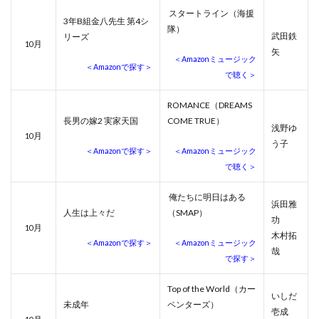
スタートライン（海援
3年B組金八先生 第4シ
隊）
武田鉄
リーズ
月
10
矢
＜Amazonミュージック
＜Amazonで探す＞
で聴く＞
ROMANCE（DREAMS
長男の嫁2 実家天国
COME TRUE）
浅野ゆ
月
10
う子
＜Amazonで探す＞
＜Amazonミュージック
で聴く＞
俺たちに明日はある
浜田雅
人生は上々だ
（SMAP）
功
月
10
木村拓
＜Amazonで探す＞
＜Amazonミュージック
哉
で探す＞
Top of the World（カー
いしだ
未成年
ペンターズ）
壱成