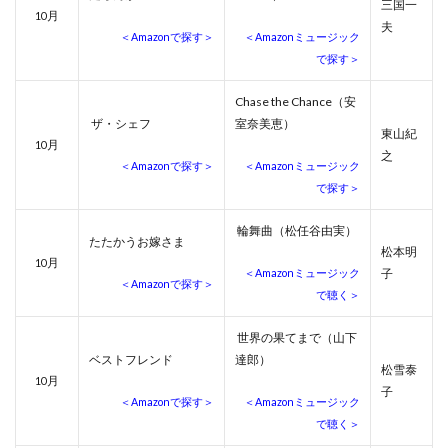
三国一
月
10
夫
＜Amazonで探す＞
＜Amazonミュージック
で探す＞
Chase the Chance（安
ザ・シェフ
室奈美恵）
東山紀
月
10
之
＜Amazonで探す＞
＜Amazonミュージック
で探す＞
輪舞曲（松任谷由実）
たたかうお嫁さま
松本明
月
10
＜Amazonミュージック
子
＜Amazonで探す＞
で聴く＞
世界の果てまで（山下
ベストフレンド
達郎）
松雪泰
月
10
子
＜Amazonで探す＞
＜Amazonミュージック
で聴く＞