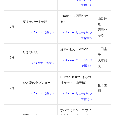
で聴く＞
C’mon3!（西田ひか
山口達
夏！デパート物語
る）
也
月
7
西田ひ
＜Amazonで探す＞
＜Amazonミュージック
かる
で探す＞
三田圭
好きやねん（VOICE）
好きやねん
子
月
7
＜Amazonミュージック
久本雅
＜Amazonで探す＞
で探す＞
美
Hurt to Heart〜痛みの
ひと夏のラブレター
行方〜（中山美穂）
松下由
月
7
樹
＜Amazonで探す＞
＜Amazonミュージック
で聴く＞
すべてはホントでウソ