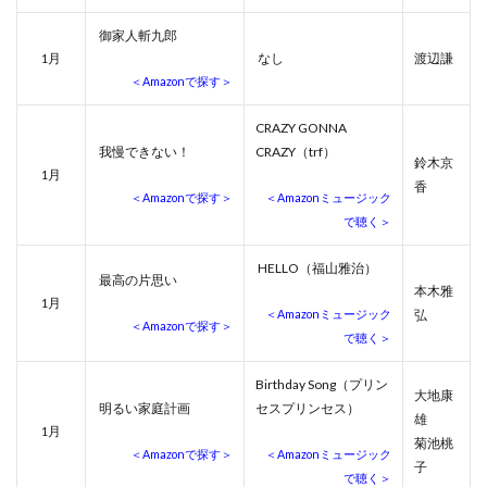
御家人斬九郎
月
なし
渡辺謙
1
＜Amazonで探す＞
CRAZY GONNA
我慢できない！
CRAZY（trf）
鈴木京
月
1
香
＜Amazonで探す＞
＜Amazonミュージック
で聴く＞
HELLO（福山雅治）
最高の片思い
本木雅
月
1
＜Amazonミュージック
弘
＜Amazonで探す＞
で聴く＞
Birthday Song（プリン
大地康
明るい家庭計画
セスプリンセス）
雄
月
1
菊池桃
＜Amazonで探す＞
＜Amazonミュージック
子
で聴く＞