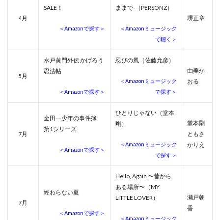
SALE！
ままで-（PERSONZ）
月
堺正章
4
＜Amazonで探す＞
＜Amazonミュージック
で聴く＞
水戸黄門外伝 かげろう
忍びの風（佐藤允彦）
由美か
忍法帖
月
5
＜Amazonミュージック
おる
＜Amazonで探す＞
で探す＞
ひとりじゃない（堂本
金田一少年の事件簿
堂本剛
剛）
第1シリーズ
月
ともさ
7
＜Amazonミュージック
かりえ
＜Amazonで探す＞
で探す＞
Hello, Again 〜昔から
ある場所〜（MY
終わらない夏
瀬戸朝
LITTLE LOVER）
月
7
香
＜Amazonで探す＞
＜Amazonミュージック