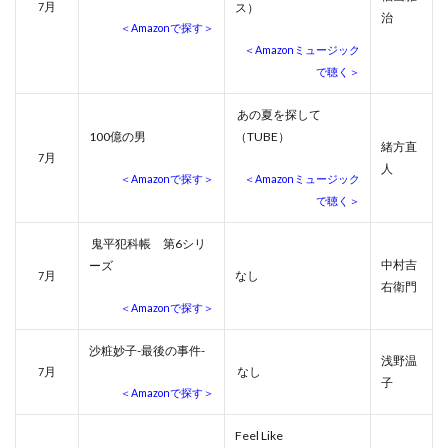
月
7
ス）
治
＜Amazonで探す＞
＜Amazonミュージック
で聴く＞
あの夏を探して
100億の男
（TUBE）
緒方直
月
7
人
＜Amazonで探す＞
＜Amazonミュージック
で聴く＞
鬼平犯科帳 第6シリ
中村吉
ーズ
月
なし
7
右衛門
＜Amazonで探す＞
沙粧妙子-最後の事件-
浅野温
月
なし
7
子
＜Amazonで探す＞
Feel Like