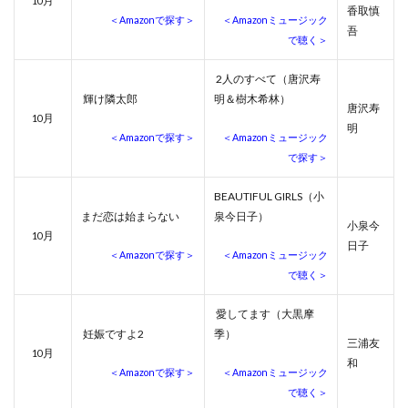
月
10
香取慎
＜Amazonで探す＞
＜Amazonミュージック
吾
で聴く＞
2人のすべて（唐沢寿
輝け隣太郎
明＆樹木希林）
唐沢寿
月
10
明
＜Amazonで探す＞
＜Amazonミュージック
で探す＞
BEAUTIFUL GIRLS（小
まだ恋は始まらない
泉今日子）
小泉今
月
10
日子
＜Amazonで探す＞
＜Amazonミュージック
で聴く＞
愛してます（大黒摩
妊娠ですよ2
季）
三浦友
月
10
和
＜Amazonで探す＞
＜Amazonミュージック
で聴く＞