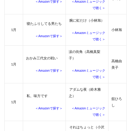
＜Amazonで探す＞
＜Amazonミュージック
で聴く＞
腕に虹だけ（小林旭）
寝たふりしてる男たち
月
小林旭
1
＜Amazonミュージック
＜Amazonで探す＞
で聴く＞
涙の街角（高橋真梨
おかみ三代女の戦い
子）
高橋由
月
1
美子
＜Amazonで探す＞
＜Amazonミュージック
で聴く＞
アダムな夜（鈴木雅
私、味方です
之）
舘ひろ
月
1
し
＜Amazonで探す＞
＜Amazonミュージック
で聴く＞
それはちょっと（小沢