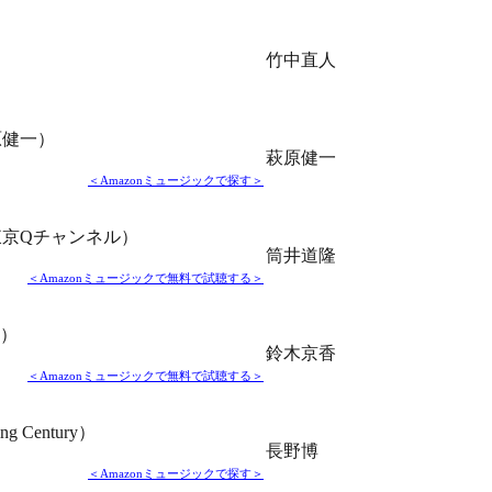
竹中直人
原健一）
萩原健一
＜Amazonミュージックで探す＞
京Qチャンネル）
筒井道隆
＜Amazonミュージックで無料で試聴する＞
E）
鈴木京香
＜Amazonミュージックで無料で試聴する＞
ng Century）
長野博
＜Amazonミュージックで探す＞