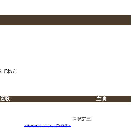
みてね☆
主題歌
主演
）
長塚京三
＜Amazonミュージックで探す＞