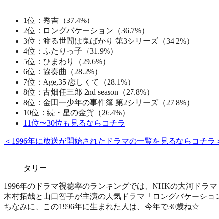
1位：秀吉（37.4%）
2位：ロングバケーション（36.7%）
3位：渡る世間は鬼ばかり 第3シリーズ（34.2%）
4位：ふたりっ子（31.9%）
5位：ひまわり（29.6%）
6位：協奏曲（28.2%）
7位：Age,35 恋しくて（28.1%）
8位：古畑任三郎 2nd season（27.8%）
8位：金田一少年の事件簿 第2シリーズ（27.8%）
10位：続・星の金貨（26.4%）
11位〜30位も見るならコチラ
＜1996年に放送が開始されたドラマの一覧を見るならコチラ
タリー
1996年のドラマ視聴率のランキングでは、NHKの大河ドラ
木村拓哉と山口智子が主演の人気ドラマ「ロングバケーショ
ちなみに、この1996年に生まれた人は、今年で30歳ね☆