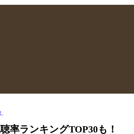
！
視聴率ランキングTOP30も！