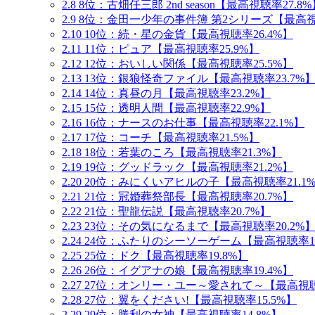
2.8
8位：古畑任三郎 2nd season【最高視聴率27.8%
2.9
8位：金田一少年の事件簿 第2シリーズ【最高視聴
2.10
10位：続・星の金貨【最高視聴率26.4%】
2.11
11位：ピュア【最高視聴率25.9%】
2.12
12位：おいしい関係【最高視聴率25.5%】
2.13
13位：銀狼怪奇ファイル【最高視聴率23.7%
2.14
14位：真昼の月【最高視聴率23.2%】
2.15
15位：透明人間【最高視聴率22.9%】
2.16
16位：ナースのお仕事【最高視聴率22.1%】
2.17
17位：コーチ【最高視聴率21.5%】
2.18
18位：若葉のころ【最高視聴率21.3%】
2.19
19位：グッドラック【最高視聴率21.2%】
2.20
20位：みにくいアヒルの子【最高視聴率21.1
2.21
21位：冠婚葬祭部長【最高視聴率20.7%】
2.22
21位：聖龍伝説【最高視聴率20.7%】
2.23
23位：その気になるまで【最高視聴率20.2%
2.24
24位：ふたりのシーソーゲーム【最高視聴率19
2.25
25位：ドク【最高視聴率19.8%】
2.26
26位：イグアナの娘【最高視聴率19.4%】
2.27
27位：オンリー・ユー～愛されて～【最高視聴率
2.28
27位：翼をください!【最高視聴率15.5%】
2.29
29位：勝利の女神【最高視聴率14.8%】