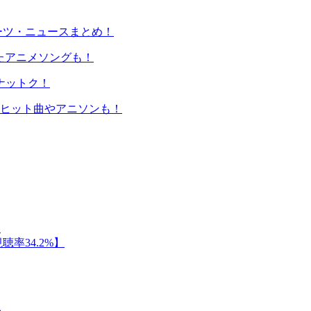
ーツ・ニュースまとめ！
したアニメソングも！
ナットク！
のヒット曲やアニソンも！
】
率34.2%】