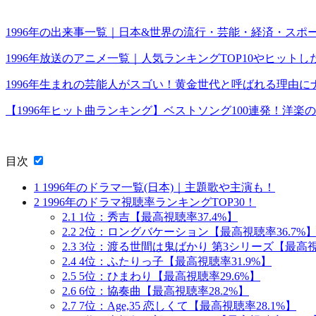
1996年の出来事一覧｜日本&世界の流行・芸能・経済・スポ
1996年放送のアニメ一覧｜人気ランキングTOP10やヒット
1996年生まれの芸能人がスゴい！黄金世代と呼ばれる理由に
【1996年ヒット曲ランキング】ベストソング100連発！洋楽
目次
1
1996年のドラマ一覧(日本)｜主題歌や主演も！
2
1996年のドラマ視聴率ランキングTOP30！
2.1
1位：秀吉【最高視聴率37.4%】
2.2
2位：ロングバケーション【最高視聴率36.7%
2.3
3位：渡る世間は鬼ばかり 第3シリーズ【最高視聴
2.4
4位：ふたりっ子【最高視聴率31.9%】
2.5
5位：ひまわり【最高視聴率29.6%】
2.6
6位：協奏曲【最高視聴率28.2%】
2.7
7位：Age,35 恋しくて【最高視聴率28.1%】