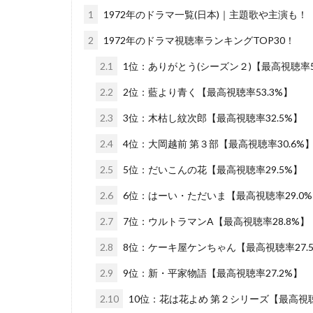
1
1972年のドラマ一覧(日本)｜主題歌や主演も！
2
1972年のドラマ視聴率ランキングTOP30！
2.1
1位：ありがとう(シーズン２)【最高視聴率5
2.2
2位：藍より青く【最高視聴率53.3%】
2.3
3位：木枯し紋次郎【最高視聴率32.5%】
2.4
4位：大岡越前 第３部【最高視聴率30.6%
2.5
5位：だいこんの花【最高視聴率29.5%】
2.6
6位：はーい・ただいま【最高視聴率29.0
2.7
7位：ウルトラマンA【最高視聴率28.8%】
2.8
8位：ケーキ屋ケンちゃん【最高視聴率27.
2.9
9位：新・平家物語【最高視聴率27.2%】
2.10
10位：花は花よめ 第２シリーズ【最高視聴