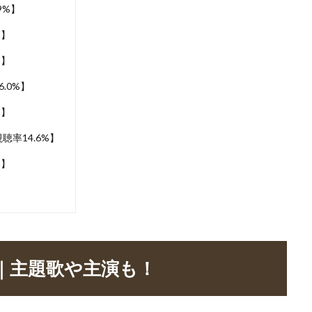
9%】
%】
%】
.0%】
%】
率14.6%】
%】
)｜主題歌や主演も！