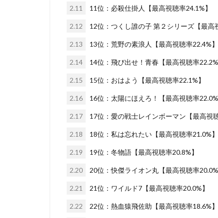
2.11
11位：必殺仕掛人【最高視聴率24.1%】
2.12
12位：つくし誰の子 第２シリーズ【最高視
2.13
13位：荒野の素浪人【最高視聴率22.4%
2.14
14位：飛び出せ！青春【最高視聴率22.2
2.15
15位：おはよう【最高視聴率22.1%】
2.16
16位：太陽にほえろ！【最高視聴率22.0
2.17
17位：愛の戦士レインボーマン【最高視聴率
2.18
18位：私は忘れたい【最高視聴率21.0%
2.19
19位：冬物語【最高視聴率20.8%】
2.20
20位：快傑ライオン丸【最高視聴率20.0
2.21
21位：ワイルド7【最高視聴率20.0%】
2.22
22位：熱血猿飛佐助【最高視聴率18.6%