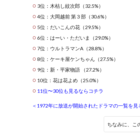
3位：木枯し紋次郎（32.5%）
4位：大岡越前 第３部（30.6%）
5位：だいこんの花（29.5%）
6位：はーい・ただいま（29.0%）
7位：ウルトラマンA（28.8%）
8位：ケーキ屋ケンちゃん（27.5%）
9位：新・平家物語 （27.2%）
10位：花は花よめ（25.0%）
11位〜30位も見るならコチラ
＜1972年に放送が開始されたドラマの一覧を
ちなみに、この