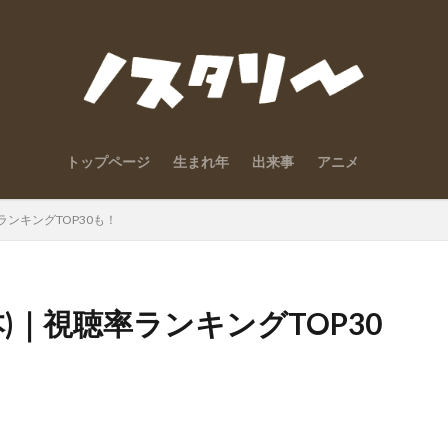
トップページ
生まれ年
出来事
アニメ
ランキングTOP30も！
本)｜視聴率ランキングTOP30