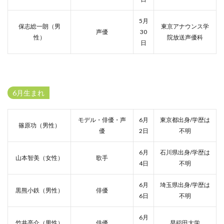
5月
保志総一朗（男
東京アナウンス学
声優
30
性）
院放送声優科
日
6月生まれ
モデル・俳優・声
6月
東京都出身/学歴は
篠原功（男性）
優
2日
不明
6月
石川県出身/学歴は
山本智美（女性）
歌手
4日
不明
6月
埼玉県出身/学歴は
黒熊小鉄（男性）
俳優
6日
不明
6月
竹井亮介（男性）
俳優
早稲田大学