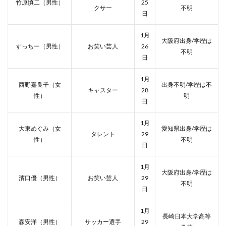
竹原慎二（男性）
25
クサー
不明
日
1月
大阪府出身/学歴は
すっちー（男性）
お笑い芸人
26
不明
日
1月
西野嘉良子（女
出身不明/学歴は不
キャスター
28
性）
明
日
1月
大東めぐみ（女
愛知県出身/学歴は
タレント
29
性）
不明
日
1月
大阪府出身/学歴は
濱口優（男性）
お笑い芸人
29
不明
日
1月
長崎日本大学高等
森安洋（男性）
サッカー選手
29