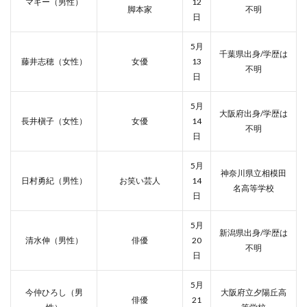
マギー（男性）
12
脚本家
不明
日
5月
千葉県出身/学歴は
藤井志穂（女性）
女優
13
不明
日
5月
大阪府出身/学歴は
長井槇子（女性）
女優
14
不明
日
5月
神奈川県立相模田
日村勇紀（男性）
お笑い芸人
14
名高等学校
日
5月
新潟県出身/学歴は
清水伸（男性）
俳優
20
不明
日
5月
今仲ひろし（男
大阪府立夕陽丘高
俳優
21