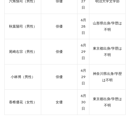
六角慎司（男性）
俳優
27
明治大学文学部
日
6月
山形県出身/学歴は
秋葉陽司（男性）
俳優
28
不明
日
6月
東京都出身/学歴は
尾崎右宗（男性）
俳優
29
不明
日
6月
神奈川県出身/学歴
小林博（男性）
俳優
29
は不明
日
6月
東京都出身/学歴は
香椎優花（女性）
女優
30
不明
日