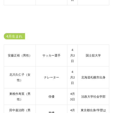
4月生まれ
４
安藤正裕（男性）
サッカー選手
月2
国士舘大学
日
４
北川久仁子（女
ナレーター
月2
北海道札幌市出身
性）
日
東根作寿英（男
4月
俳優
法政大学社会学部
性）
3日
田中嘉治郎（男
4月
東京都出身/学歴は
声優