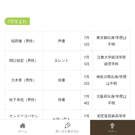
7月生まれ
7月
東京都出身/学歴は
稲田徹（男性）
声優
1日
不明
7月
立教大学経済学部
関口知宏（男性）
タレント
1日
経営学科
7月
神奈川県出身/学歴
大木章（男性）
俳優
3日
は不明
7月
大阪府出身/学歴は
松下卓也（男性）
俳優
4日
不明
ケンドーコバヤシ
7月
初芝富田林高等学
お笑い芸人
（男性）
4日
校
ホーム
思い出を書き込む
TOPへ