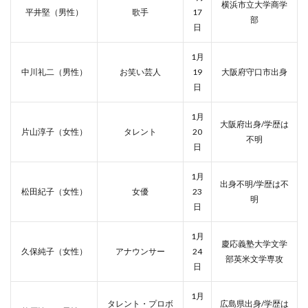
横浜市立大学商学
平井堅（男性）
歌手
17
部
日
1月
中川礼二（男性）
お笑い芸人
19
大阪府守口市出身
日
1月
大阪府出身/学歴は
片山淳子（女性）
タレント
20
不明
日
1月
出身不明/学歴は不
松田紀子（女性）
女優
23
明
日
1月
慶応義塾大学文学
久保純子（女性）
アナウンサー
24
部英米文学専攻
日
1月
タレント・プロボ
広島県出身/学歴は