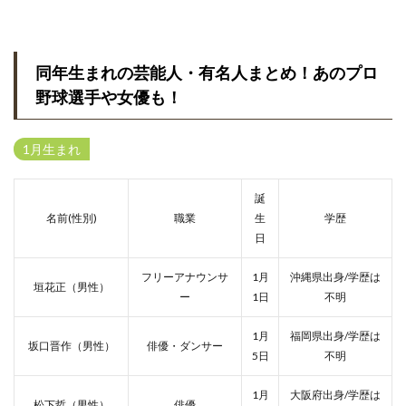
同年生まれの芸能人・有名人まとめ！あのプロ
野球選手や女優も！
1月生まれ
誕
名前(性別)
職業
生
学歴
日
フリーアナウンサ
1月
沖縄県出身/学歴は
垣花正（男性）
ー
1日
不明
1月
福岡県出身/学歴は
坂口晋作（男性）
俳優・ダンサー
5日
不明
1月
大阪府出身/学歴は
松下哲（男性）
俳優