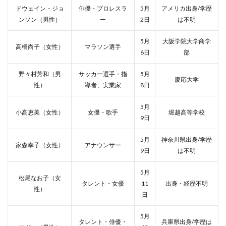
ドウェイン・ジョ
俳優・プロレスラ
5月
アメリカ出身/学歴
ンソン（男性）
ー
2日
は不明
5月
大阪学院大学商学
高橋尚子（女性）
マラソン選手
6日
部
野々村芳和（男
サッカー選手・指
5月
慶応大学
性）
導者、実業家
8日
5月
小高恵美（女性）
女優・歌手
堀越高等学校
9日
5月
神奈川県出身/学歴
家森幸子（女性）
アナウンサー
9日
は不明
5月
松尾なお子（女
タレント・女優
11
出身・経歴不明
性）
日
5月
タレント・俳優・
兵庫県出身/学歴は