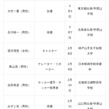
２
東京都出身/学歴は
大竹一重（男性）
女優
月5
不明
日
２
北海道出身/学歴は
石川裕一（男性）
俳優
月7
不明
日
2月
神戸山手女子短期
望月理恵（女性）
キャスター
8日
大学
ナレーター・リポ
2月
日本映画学校俳優
奥山茂（男性）
ーター
9日
科
2月
サッカー選手・サ
京都府立網野高等
吉田将彦（男性）
10
ッカー指導者
学校
日
2月
山口県出身/学歴は
みずと良（男性）
俳優
11
不明