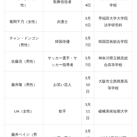
歌舞伎役者
性）
4日
学校
3月
早稲田大学大学院
菊間千乃（女性）
弁護士
5日
法学研究科
チャン・ドンゴン
3月
韓国俳優
韓国芸術総合学院
（男性）
7日
サッカー選手・サ
3月
神奈川県立鶴見総
佐藤浩（男性）
ッカー指導者
7日
合高等学校
3月
大阪市立西商業高
藤井隆（男性）
お笑い芸人
10
等学校
日
3月
UA（女性）
歌手
11
嵯峨美術短期大学
日
3月
藤井ペイジ（男