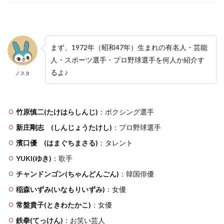
まず、1972年（昭和47年）生まれの有名人・芸能
人・スポーツ選手・プロ野球選手を何人か紹介す
るよ♪
ノスタ
竹原慎二(たけはらしんじ)
：ボクシング選手
新庄剛志 (しんじょうたけし)
：プロ野球選手
濱口優 (はまぐちまさる)
：タレント
YUKI(ゆき)
：歌手
チャンドンゴン(ちゃんどんごん)
：韓国俳優
稲森いずみ(いなもりいずみ)
：女優
常盤貴子(ときわたかこ)
：女優
鉄拳(てっけん)
：お笑い芸人