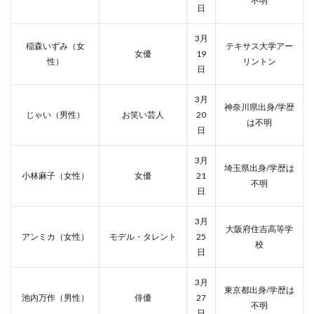
不明
日
3月
稲森いずみ（女
テキサス大学アー
女優
19
性）
リントン
日
3月
神奈川県出身/学歴
じゃい（男性）
お笑い芸人
20
は不明
日
3月
埼玉県出身/学歴は
小林麻子（女性）
女優
21
不明
日
3月
大阪府住吉高等学
アンミカ（女性）
モデル・タレント
25
校
日
3月
東京都出身/学歴は
池内万作（男性）
俳優
27
不明
日