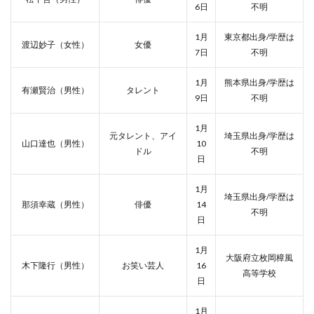
6日
不明
1月
東京都出身/学歴は
渡辺妙子（女性）
女優
7日
不明
1月
熊本県出身/学歴は
有瀬賢治（男性）
タレント
9日
不明
1月
元タレント、アイ
埼玉県出身/学歴は
山口達也（男性）
10
ドル
不明
日
1月
埼玉県出身/学歴は
那須幸蔵（男性）
俳優
14
不明
日
1月
大阪府立枚岡樟風
木下隆行（男性）
お笑い芸人
16
高等学校
日
1月