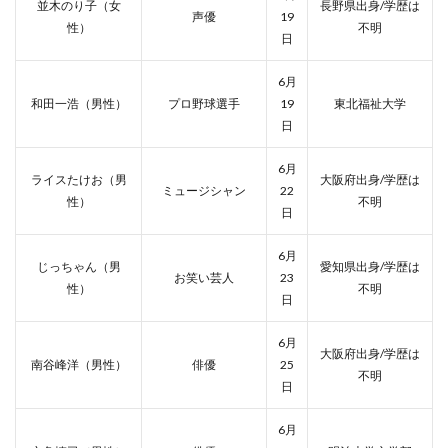
並木のり子（女
長野県出身/学歴は
声優
19
性）
不明
日
6月
和田一浩（男性）
プロ野球選手
19
東北福祉大学
日
6月
ライスたけお（男
大阪府出身/学歴は
ミュージシャン
22
性）
不明
日
6月
じっちゃん（男
愛知県出身/学歴は
お笑い芸人
23
性）
不明
日
6月
大阪府出身/学歴は
南谷峰洋（男性）
俳優
25
不明
日
6月