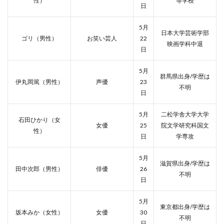
性）
等学校
日
5月
日本大学芸術学部
ゴリ（男性）
お笑い芸人
22
映画学科中退
日
5月
群馬県出身/学歴は
伊丸岡篤（男性）
声優
23
不明
日
5月
二松学舎大学大学
石田ひかり（女
女優
25
院文学研究科国文
性）
日
学専攻
5月
滋賀県出身/学歴は
田中次郎（男性）
俳優
26
不明
日
5月
東京都出身/学歴は
坂本みか（女性）
女優
30
不明
日