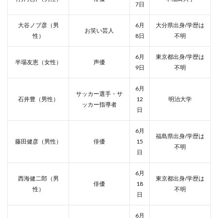
7日
大谷ノブ彦（男
6月
大分県出身/学歴は
お笑い芸人
性）
8日
不明
6月
東京都出身/学歴は
半場友恵（女性）
声優
9日
不明
6月
サッカー選手・サ
石井豊（男性）
12
明治大学
ッカー指導者
日
6月
福島県出身/学歴は
藤田健彦（男性）
俳優
15
不明
日
6月
西海健二郎（男
東京都出身/学歴は
俳優
18
性）
不明
日
6月