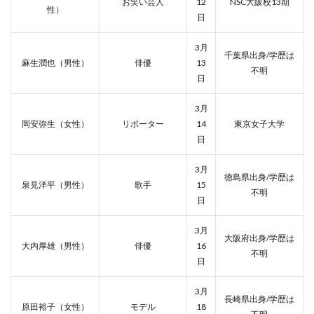
お笑い芸人
12
NSC大阪校13期
性）
日
3月
千葉県出身/学歴は
麻生潤也（男性）
俳優
13
不明
日
3月
岡安弥生（女性）
リポーター
14
東京女子大学
日
3月
徳島県出身/学歴は
泉見洋平（男性）
歌手
15
不明
日
3月
大阪府出身/学歴は
大内厚雄（男性）
俳優
16
不明
日
3月
長崎県出身/学歴は
原田裕子（女性）
モデル
18