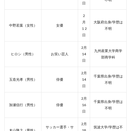
日
２
月
大阪府出身/学歴は
中野若葉（女性）
女優
１2
不明
日
2月
九州産業大学商学
ヒロシ（男性）
お笑い芸人
14
部商学科
日
2月
千葉県出身/学歴は
玉造光孝（男性）
俳優
14
不明
日
2月
千葉県出身/学歴は
加瀬信行（男性）
俳優
16
不明
日
2月
サッカー選手・サ
筑波大学/学歴は不
木山隆之（男性）
18