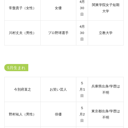
4月
関東学院女子短期
常盤貴子（女性）
女優
30
大学
日
4月
川村丈夫（男性）
プロ野球選手
30
立教大学
日
5月生まれ
５
兵庫県出身/学歴は
今別府直之
お笑い芸人
月1
不明
日
５
東京都出身/学歴は
野村祐人（男性）
俳優
月2
不明
日