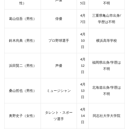
性）
5日
不明
4月
三重県亀山市出身/
葛山信吾（男性）
俳優
7日
学歴は不明
4月
鈴木尚典（男性）
プロ野球選手
10
横浜高等学校
日
4月
福岡県出身/学歴は
浜田賢二（男性）
声優
12
不明
日
4月
北海道出身/学歴は
桑山哲也（男性）
ミュージシャン
13
不明
日
4月
タレント・スポー
奥野史子（女性）
14
同志社大学大学院
ツ選手
日