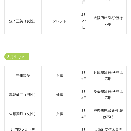
日
2月
大阪府出身/学歴は
森下正美（女性）
タレント
27
不明
日
3月生まれ
3月
兵庫県出身/学歴は
平川瑞穂
女優
2日
不明
3月
愛媛県出身/学歴は
武智健二（男性）
俳優
3日
不明
3月
神奈川県出身/学歴
佐藤満月（女性）
女優
4日
は不明
片岡愛之助（男
3月
大阪府立信太高等