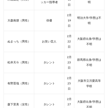
ッカー指導者
明
日
2月
明治大学/学歴は不
大森南朋（男性）
俳優
19
明
日
2月
大阪府出身/学歴は
ぬまっち（男性）
お笑い芸人
22
不明
日
2月
群馬県出身/学歴は
松井天斗（男性）
タレント
23
不明
日
2月
大阪市立汎愛高等
有野晋哉（男性）
タレント
25
学校
日
2月
大阪府出身/学歴は
森下里美（女性）
タレント
27
不明