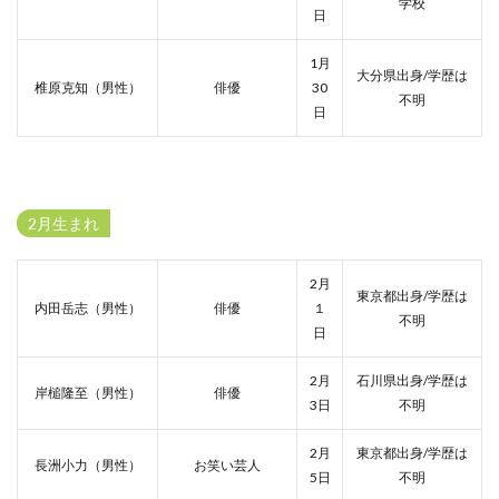
学校
日
1月
大分県出身/学歴は
椎原克知（男性）
俳優
30
不明
日
2月生まれ
2月
東京都出身/学歴は
内田岳志（男性）
俳優
１
不明
日
2月
石川県出身/学歴は
岸槌隆至（男性）
俳優
3日
不明
2月
東京都出身/学歴は
長洲小力（男性）
お笑い芸人
5日
不明