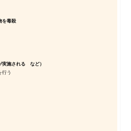
物を毒殺
が実施される など）
を行う