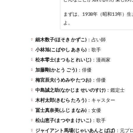
まずは、1938年（昭和13年
よ。
細木数子(ほそき かずこ)
：占い師
小林旭(こばやし あきら)
：歌手
松本零士(まつもと れいじ)
：漫画家
加藤剛(かとう ごう)
：俳優
梅宮辰夫(うめみや たつお)
：俳優
中島誠之助(なかじま せいのすけ)
：鑑定士
木村太郎(きむら たろう)
：キャスター
冨士真奈美(ふじ まなみ)
：女優
松山恵子(まつやま けいこ)
：歌手
ジャイアント馬場(じゃいあんと ばば)
：元プ