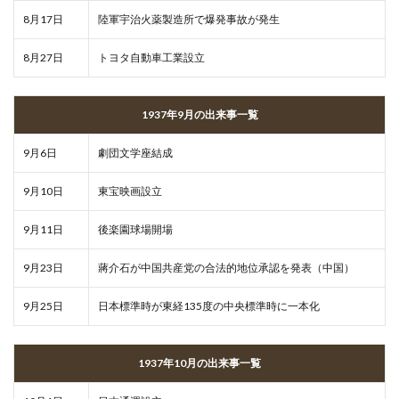
8月17日
陸軍宇治火薬製造所で爆発事故が発生
8月27日
トヨタ自動車工業設立
1937年9月の出来事一覧
9月6日
劇団文学座結成
9月10日
東宝映画設立
9月11日
後楽園球場開場
9月23日
蔣介石が中国共産党の合法的地位承認を発表（中国）
9月25日
日本標準時が東経135度の中央標準時に一本化
1937年10月の出来事一覧