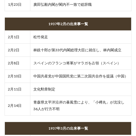
1月23日
廣田弘毅内閣が閣内不一致で総辞職
1937年2月の出来事一覧
2月1日
松竹発足
2月2日
林銑十郎が第33代内閣総理大臣に就任し、林内閣成立
2月8日
スペインのフランコ将軍がマラガを占領（スペイン）
2月10日
中国共産党が中国国民党に第二次国共合作を提議（中国）
2月11日
文化勲章制定
青森県太平洋沿岸の暴風雪により、「小樽丸」が沈没し
2月14日
36人が行方不明
1937年3月の出来事一覧