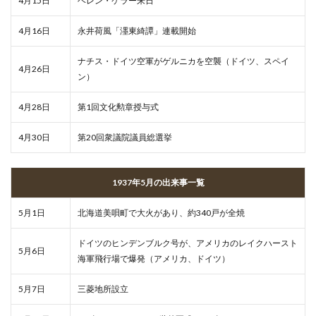
4月15日
ヘレン・ケラー来日
4月16日
永井荷風「濹東綺譚」連載開始
ナチス・ドイツ空軍がゲルニカを空襲（ドイツ、スペイ
4月26日
ン）
4月28日
第1回文化勲章授与式
4月30日
第20回衆議院議員総選挙
1937年5月の出来事一覧
5月1日
北海道美唄町で大火があり、約340戸が全焼
ドイツのヒンデンブルク号が、アメリカのレイクハースト
5月6日
海軍飛行場で爆発（アメリカ、ドイツ）
5月7日
三菱地所設立