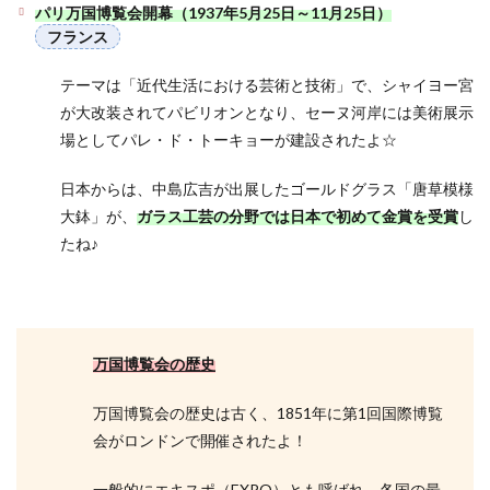
パリ万国博覧会開幕（1937年5月25日～11月25日）
フランス
テーマは「近代生活における芸術と技術」で、シャイヨー宮
が大改装されてパビリオンとなり、セーヌ河岸には美術展示
場としてパレ・ド・トーキョーが建設されたよ☆
日本からは、中島広吉が出展したゴールドグラス「唐草模様
大鉢」が、
ガラス工芸の分野では日本で初めて金賞を受賞
し
たね♪
万国博覧会の歴史
万国博覧会の歴史は古く、1851年に第1回国際博覧
会がロンドンで開催されたよ！
一般的にエキスポ（EXPO）とも呼ばれ、各国の最