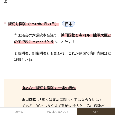
よ！
腹切り問答（1937年1月21日）
日本
帝国議会の衆議院本会議で、
浜田国松と寺内寿一陸軍大臣と
の間で起こったやりとり
のことだよ！
切腹問答、割腹問答とも言われ、これが原因で廣田内閣は総
辞職したね。
有名な「腹切り問答」一連の流れ
浜田国松：
｢軍人は政治に関わってはならないはず
である。軍という立場で政治を行うところに危険が
ある」
ホーム
思い出を書き込む
TOPへ