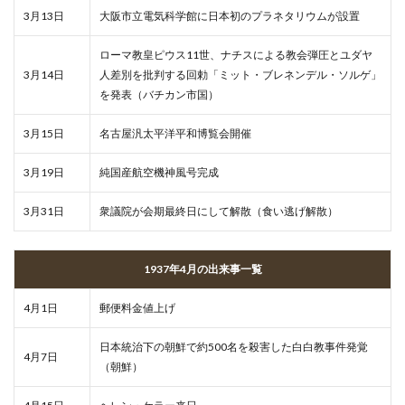
3月13日
大阪市立電気科学館に日本初のプラネタリウムが設置
ローマ教皇ピウス11世、ナチスによる教会弾圧とユダヤ
3月14日
人差別を批判する回勅「ミット・ブレネンデル・ソルゲ」
を発表（バチカン市国）
3月15日
名古屋汎太平洋平和博覧会開催
3月19日
純国産航空機神風号完成
3月31日
衆議院が会期最終日にして解散（食い逃げ解散）
1937年4月の出来事一覧
4月1日
郵便料金値上げ
日本統治下の朝鮮で約500名を殺害した白白教事件発覚
4月7日
（朝鮮）