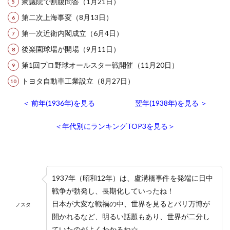
衆議院で割腹問答（1月21日）
第二次上海事変（8月13日）
第一次近衛内閣成立（6月4日）
後楽園球場が開場（9月11日）
第1回プロ野球オールスター戦開催（11月20日）
トヨタ自動車工業設立（8月27日）
＜ 前年(1936年)を見る
翌年(1938年)を見る ＞
＜年代別にランキングTOP3を見る＞
1937年（昭和12年）は、盧溝橋事件を発端に日中
戦争が勃発し、長期化していったね！
日本が大変な戦禍の中、世界を見るとパリ万博が
ノスタ
開かれるなど、明るい話題もあり、世界が二分し
ていたのがよくわかるね☆