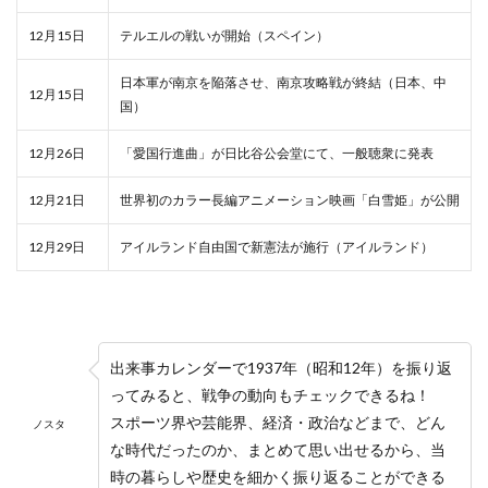
12月15日
テルエルの戦いが開始（スペイン）
日本軍が南京を陥落させ、南京攻略戦が終結（日本、中
12月15日
国）
12月26日
「愛国行進曲」が日比谷公会堂にて、一般聴衆に発表
12月21日
世界初のカラー長編アニメーション映画「白雪姫」が公開
12月29日
アイルランド自由国で新憲法が施行（アイルランド）
出来事カレンダーで1937年（昭和12年）を振り返
ってみると、戦争の動向もチェックできるね！
スポーツ界や芸能界、経済・政治などまで、どん
ノスタ
な時代だったのか、まとめて思い出せるから、当
時の暮らしや歴史を細かく振り返ることができる