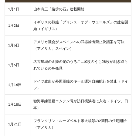
1月1日
山本有三「路傍の石」連載開始
イギリスの戦艦「プリンス・オブ・ウェールズ」の建造開
1月2日
始（イギリス）
アメリカ議会がスペインへの武器輸出禁止決議案を可決
1月6日
（アメリカ、スペイン）
名古屋城の金鯱の尾のうろこ110枚のうち58枚が剥ぎ取ら
1月6日
れているのを発見
ドイツ政府が外国軍艦のキール運河自由航行を禁止（ドイ
1月16日
ツ）
独海軍練習艦エムデン号が訪日横浜港に入港（ドイツ、日
1月18日
本）
フランクリン・ルーズベルト米大統領の2期目の任期開始
1月21日
（アメリカ）