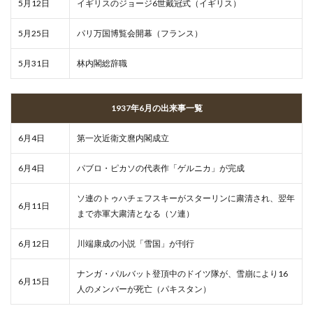
5月12日
イギリスのジョージ6世戴冠式（イギリス）
5月25日
パリ万国博覧会開幕（フランス）
5月31日
林内閣総辞職
1937年6月の出来事一覧
6月4日
第一次近衛文麿内閣成立
6月4日
パブロ・ピカソの代表作「ゲルニカ」が完成
ソ連のトゥハチェフスキーがスターリンに粛清され、翌年
6月11日
まで赤軍大粛清となる（ソ連）
6月12日
川端康成の小説「雪国」が刊行
ナンガ・パルバット登頂中のドイツ隊が、雪崩により16
6月15日
人のメンバーが死亡（パキスタン）