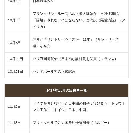
10月1日
日本通運設立
フランクリン・ルーズベルト米大統領が「日独伊3国は
10月5日
『隔離』されなければならない」と演説（隔離演説）（ア
メリカ）
寿屋が「サントリーウイスキー12年」（サントリー角
10月8日
瓶）を発売
10月22日
パリ万国博覧会で日本館が設計賞を受賞（フランス）
10月23日
ハンドボール初の正式試合
1937年11月の出来事一覧
ドイツを仲介役とした日中間の和平交渉始まる（トラウト
11月2日
マン工作）（ドイツ、日本、中国）
11月3日
ブリュッセルで九カ国条約会議開催（ベルギー）