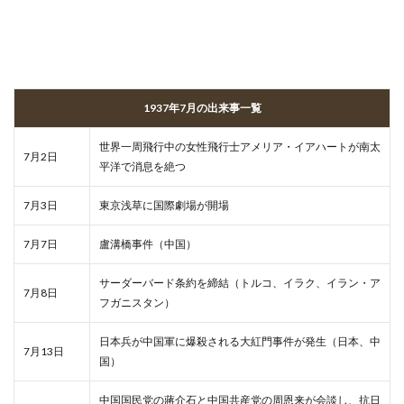
1937年7月の出来事一覧
世界一周飛行中の女性飛行士アメリア・イアハートが南太
7月2日
平洋で消息を絶つ
7月3日
東京浅草に国際劇場が開場
7月7日
盧溝橋事件（中国）
サーダーバード条約を締結（トルコ、イラク、イラン・ア
7月8日
フガニスタン）
日本兵が中国軍に爆殺される大紅門事件が発生（日本、中
7月13日
国）
中国国民党の蔣介石と中国共産党の周恩来が会談し、抗日