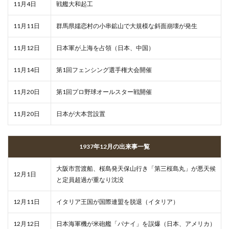
11月4日
戦艦大和起工
11月11日
群馬県嬬恋村の小串鉱山で大規模な斜面崩壊が発生
11月12日
日本軍が上海を占領（日本、中国）
11月14日
第1回フェンシング選手権大会開催
11月20日
第1回プロ野球オールスター戦開催
11月20日
日本が大本営設置
1937年12月の出来事一覧
大阪市営渡船、桜島発天保山行き「第三桜島丸」が悪天候
12月1日
と定員超過が重なり沈没
12月11日
イタリア王国が国際連盟を脱退（イタリア）
12月12日
日本海軍機が米砲艦「パナイ」を誤爆（日本、アメリカ）