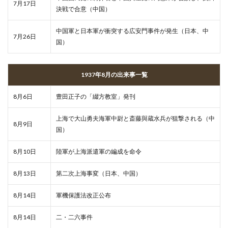
7月17日
決戦で合意（中国）
中国軍と日本軍が衝突する広安門事件が発生（日本、中
7月26日
国）
1937年8月の出来事一覧
8月6日
豊田正子の「綴方教室」発刊
上海で大山勇夫海軍中尉と斎藤與蔵水兵が狙撃される（中
8月9日
国）
8月10日
陸軍が上海派遣軍の編成を命令
8月13日
第二次上海事変（日本、中国）
8月14日
軍機保護法改正公布
8月14日
二・二六事件