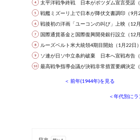
太平洋戦争終戦 日本がポツダム宣言受諾（
戦艦ミズーリ上で日本が降伏文書調印（9月
戦後初の洋画「ユーコンの叫び」上映（12月
国際通貨基金と国際復興開発銀行設立（12月
ルーズベルト米大統領4期目開始（1月22日
ソ連が日ソ中立条約破棄 日本へ宣戦布告（
最高戦争指導会議が決戦非常措置要綱決定（
＜ 前年(1944年)を見る
＜年代別にラ
目次