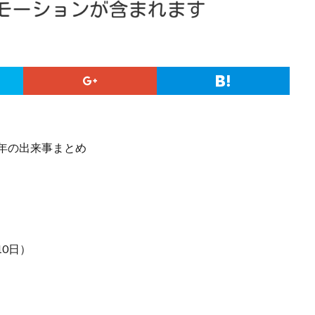
0日）
）
）