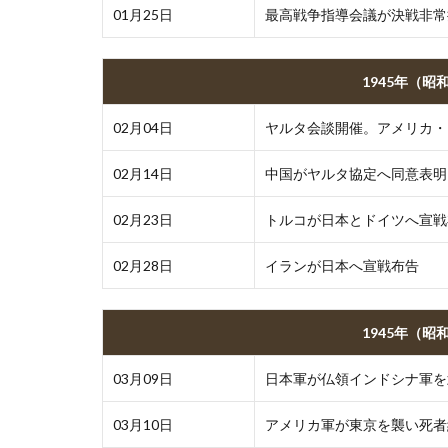
01月25日
最高戦争指導会議が決戦非常
1945年（昭
02月04日
ヤルタ会談開催。アメリカ・
02月14日
中国がヤルタ協定へ同意表明
02月23日
トルコが日本とドイツへ宣戦
02月28日
イランが日本へ宣戦布告
1945年（昭
03月09日
日本軍が仏領インドシナ軍を
03月10日
アメリカ軍が東京を襲い死者