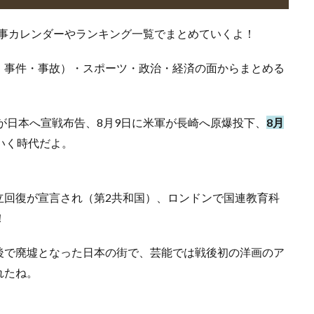
出来事カレンダーやランキング一覧でまとめていくよ！
・事件・事故）・スポーツ・政治・経済の面からまとめる
連が日本へ宣戦布告、8月9日に米軍が長崎へ原爆投下、
8月
いく時代だよ。
立回復が宣言され（第2共和国）、ロンドンで国連教育科
！
後で廃墟となった日本の街で、芸能では戦後初の洋画のア
れたね。