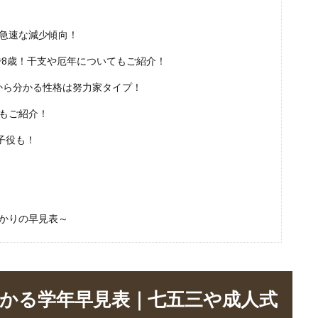
は急速な減少傾向！
年で8歳！干支や厄年についてもご紹介！
支から分かる性格は努力家タイプ！
馬もご紹介！
子役も！
わかりの早見表～
わかる学年早見表｜七五三や成人式