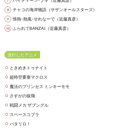
ハイティーン･ブギ（近藤真彦）
チャコの海岸物語（サザンオールスターズ）
情熱･熱風･せれなーで（近藤真彦）
ふられてBANZAI（近藤真彦）
流行したアニメ
ときめきトゥナイト
超時空要塞マクロス
魔法のプリンセス ミンキーモモ
さすがの猿飛
戦闘メカ ザブングル
スペースコブラ
パタリロ！