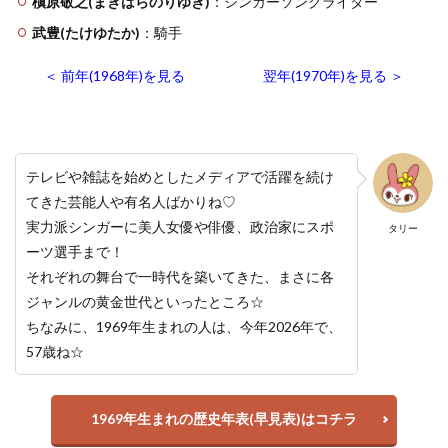
槇原敬之(まきはらのりゆき)
：シンガーソングライター
武豊(たけゆたか)
：騎手
＜ 前年(1968年)を見る
翌年(1970年)を見る ＞
テレビや雑誌を始めとしたメディアで活躍を続け
てきた芸能人や有名人ばかりね♡
実力派シンガーに美人女優や俳優、政治家にスポ
タリー
ーツ選手まで！
それぞれの舞台で一時代を築いてきた、まさに各
ジャンルの黄金世代といったところ☆
ちなみに、1969年生まれの人は、今年2026年で、
57歳ね☆
1969年生まれの歴史年表(早見表)はコチラ