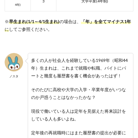
3
大学卒業(4年制)
4年)
※
早生まれ(1/1～4/1生まれ)
の場合は、
「年」を全てマイナス1年
に
してご参照ください。
多くの人が社会人を経験している1969年（昭和44
年）生まれは、これまで就職や転職、バイトにパ
ートと幾度も履歴書を書く機会があったはず！
ノスタ
そのたびに高校や大学の入学・卒業年度がいつな
のか戸惑うことはなかったかな？
現役で働いている人は定年を見据えた将来設計を
している人も多いよね。
定年後の再就職時にはまた履歴書の提出が必要に