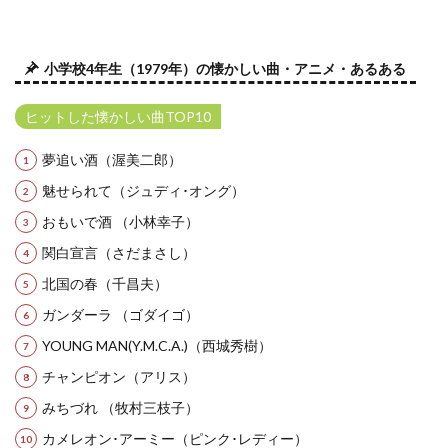
小学校4年生（1979年）の懐かしい曲・アニメ・あるある
ヒットした懐かしい曲TOP10
夢追い酒（渥美二郎）
魅せられて（ジュディ･オング）
おもいで酒 （小林幸子）
関白宣言（さだまさし）
北国の春（千昌夫）
ガンダーラ （ゴダイゴ）
YOUNG MAN(Y.M.C.A.)（西城秀樹）
チャンピオン（アリス）
みちづれ （牧村三枝子）
カメレオン･アーミー（ピンク･レディー）