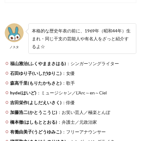
本格的な歴史年表の前に、1969年（昭和44年）生
まれ・同じ干支の芸能人や有名人をざっと紹介す
るよ☆
ノスタ
福山雅治(ふくやままさはる)
：シンガーソングライター
石田ゆり子(いしだゆりこ)
：女優
森高千里(もりたかちさと)
：歌手
hyde(はいど)
：ミュージシャン／L’Arc～en～Ciel
吉田栄作(よしだえいさく)
：俳優
加藤浩二(かとうこうじ)
：お笑い芸人／極楽とんぼ
橋本徹(はしもととおる)
：弁護士／元政治家
有働由美子(うどうゆみこ)
：フリーアナウンサー