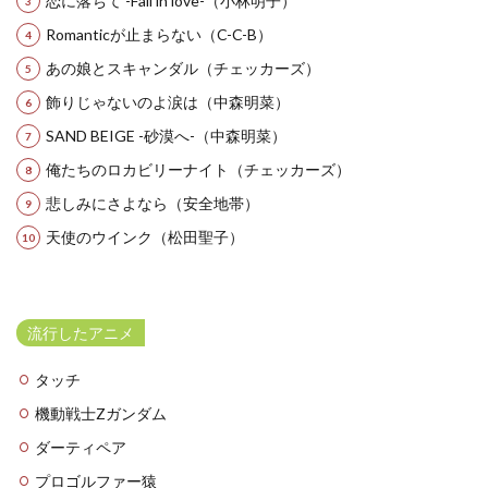
恋に落ちて -Fall in love-（小林明子）
Romanticが止まらない（C-C-B）
あの娘とスキャンダル（チェッカーズ）
飾りじゃないのよ涙は（中森明菜）
SAND BEIGE -砂漠へ-（中森明菜）
俺たちのロカビリーナイト（チェッカーズ）
悲しみにさよなら（安全地帯）
天使のウインク（松田聖子）
流行したアニメ
タッチ
機動戦士Zガンダム
ダーティペア
プロゴルファー猿