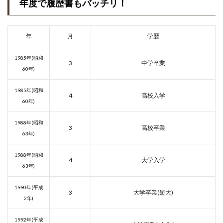
年度で履歴書もバッチリ！
年
月
学歴
1985年(昭和
3
中学卒業
60年)
1985年(昭和
4
高校入学
60年)
1988年(昭和
3
高校卒業
63年)
1988年(昭和
4
大学入学
63年)
1990年(平成
3
大学卒業(短大)
2年)
1992年(平成