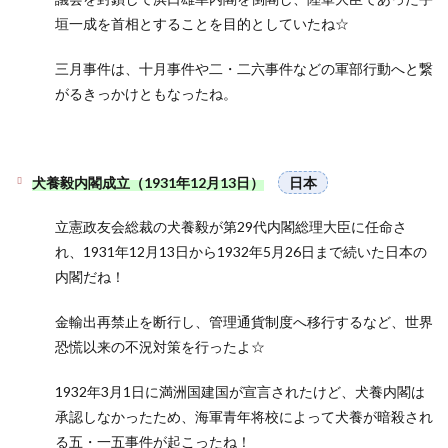
垣一成を首相とすることを目的としていたね☆
三月事件は、十月事件や二・二六事件などの軍部行動へと繋
がるきっかけともなったね。
犬養毅内閣成立（1931年12月13日）
日本
立憲政友会総裁の犬養毅が第29代内閣総理大臣に任命さ
れ、1931年12月13日から1932年5月26日まで続いた日本の
内閣だね！
金輸出再禁止を断行し、管理通貨制度へ移行するなど、世界
恐慌以来の不況対策を行ったよ☆
1932年3月1日に満洲国建国が宣言されたけど、犬養内閣は
承認しなかったため、海軍青年将校によって犬養が暗殺され
る五・一五事件が起こったね！