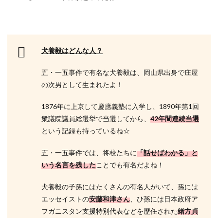
犬養毅はどんな人？
五・一五事件で有名な犬養毅は、岡山県出身で庄屋
の次男として生まれたよ！
1876年に上京して慶應義塾に入学し、1890年第1回
衆議院議員総選挙で当選してから、
42年間連続当選
という記録も持っているね☆
五・一五事件では、将校たちに
「話せばわかる」と
いう名言を残した
ことでも有名だよね！
犬養毅の子孫にはたくさんの有名人がいて、孫には
エッセイストの
安藤和津さん
、ひ孫には日本政府ア
フガニスタン支援特別代表などを歴任された
緒方貞