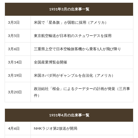
1931年3月の出来事一覧
3月3日
米国で「星条旗 」が国歌に採用（アメリカ）
3月5日
東京航空輸送が日本初のスチュワーデスを採用
3月6日
三重県上空で日本空輸旅客機から乗客1人が飛び降り
3月14日
全国産業博覧会開催
3月19日
米国ネバダ州がギャンブルを合法化（アメリカ）
政治結社「桜会」によるクーデターの計画が発覚（三月事
3月20日
件）
1931年4月の出来事一覧
4月6日
NHKラジオ第2放送が開局