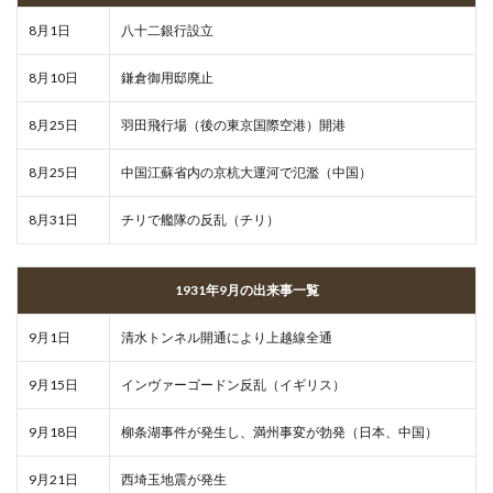
8月1日
八十二銀行設立
8月10日
鎌倉御用邸廃止
8月25日
羽田飛行場（後の東京国際空港）開港
8月25日
中国江蘇省内の京杭大運河で氾濫（中国）
8月31日
チリで艦隊の反乱（チリ）
1931年9月の出来事一覧
9月1日
清水トンネル開通により上越線全通
9月15日
インヴァーゴードン反乱（イギリス）
9月18日
柳条湖事件が発生し、満州事変が勃発（日本、中国）
9月21日
西埼玉地震が発生