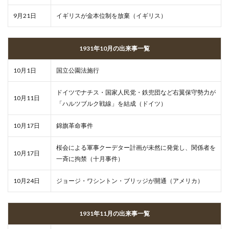
9月21日
イギリスが金本位制を放棄（イギリス）
1931年10月の出来事一覧
10月1日
国立公園法施行
ドイツでナチス・国家人民党・鉄兜団など右翼保守勢力が
10月11日
「ハルツブルク戦線」を結成（ドイツ）
10月17日
錦旗革命事件
桜会による軍事クーデター計画が未然に発覚し、関係者を
10月17日
一斉に拘禁（十月事件）
10月24日
ジョージ・ワシントン・ブリッジが開通（アメリカ）
1931年11月の出来事一覧