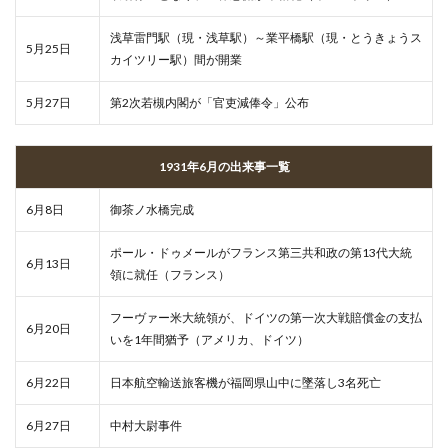
浅草雷門駅（現・浅草駅）～業平橋駅（現・とうきょうス
5月25日
カイツリー駅）間が開業
5月27日
第2次若槻内閣が「官吏減俸令」公布
1931年6月の出来事一覧
6月8日
御茶ノ水橋完成
ポール・ドゥメールがフランス第三共和政の第13代大統
6月13日
領に就任（フランス）
フーヴァー米大統領が、ドイツの第一次大戦賠償金の支払
6月20日
いを1年間猶予（アメリカ、ドイツ）
6月22日
日本航空輸送旅客機が福岡県山中に墜落し3名死亡
6月27日
中村大尉事件