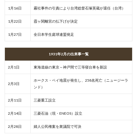
1月16日
霧社事件の引責により台湾総督石塚英蔵が退任（台湾）
1月22日
霞ヶ関離宮の払下げが決定
1月27日
全日本学生庭球連盟発足
1931年2月の出来事一覧
2月1日
東海道線の東京～神戸間で三等寝台車を新設
ホークス・ベイ地震が発生し、258名死亡（ニュージーラ
2月3日
ンド）
2月11日
三菱重工設立
2月14日
三菱石油（現・ENEOS）設立
2月28日
婦人公民権案を衆議院で可決