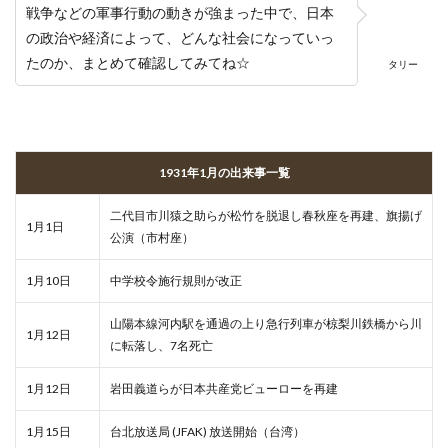
戦争などの軍事行動の動きが強まった中で、日本
の政治や経済によって、どんな社会になっていっ
たのか、まとめて確認してみてね☆
タリー
1931年1月の出来事一覧
二代目市川猿之助らが松竹を脱退し春秋座を再建、旗揚げ
1月1日
公演（市村座）
1月10日
中学校令施行規則が改正
山陽本線河内駅を通過の上り急行列車が椋梨川鉄橋から川
1月12日
に転落し、7名死亡
1月12日
岩田義道らが日本共産党ビューローを再建
1月15日
台北放送局 (JFAK) 放送開始（台湾）