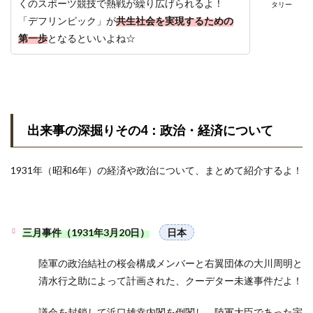
くのスポーツ競技で熱戦が繰り広げられるよ！
タリー
「デフリンピック」が
共生社会を実現するための
第一歩
となるといいよね☆
出来事の深掘りその4：政治・経済について
1931年（昭和6年）の経済や政治について、まとめて紹介するよ！
三月事件（1931年3月20日）
日本
陸軍の政治結社の桜会構成メンバーと右翼団体の大川周明と
清水行之助によって計画された、クーデター未遂事件だよ！
議会を封鎖して浜口雄幸内閣を倒閣し、陸軍大臣であった宇