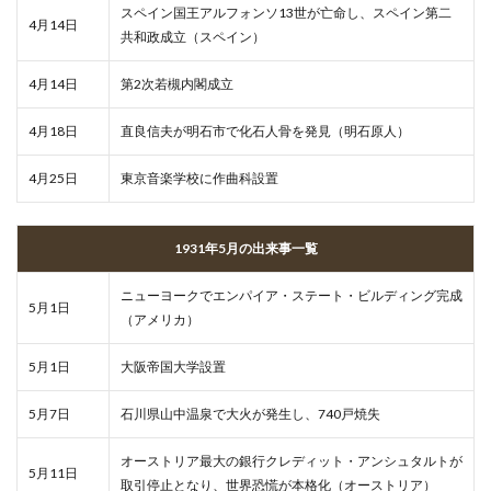
スペイン国王アルフォンソ13世が亡命し、スペイン第二
4月14日
共和政成立（スペイン）
4月14日
第2次若槻内閣成立
4月18日
直良信夫が明石市で化石人骨を発見（明石原人）
4月25日
東京音楽学校に作曲科設置
1931年5月の出来事一覧
ニューヨークでエンパイア・ステート・ビルディング完成
5月1日
（アメリカ）
5月1日
大阪帝国大学設置
5月7日
石川県山中温泉で大火が発生し、740戸焼失
オーストリア最大の銀行クレディット・アンシュタルトが
5月11日
取引停止となり、世界恐慌が本格化（オーストリア）