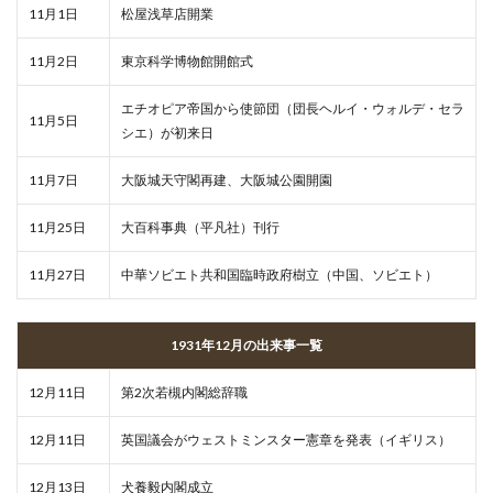
11月1日
松屋浅草店開業
11月2日
東京科学博物館開館式
エチオピア帝国から使節団（団長ヘルイ・ウォルデ・セラ
11月5日
シエ）が初来日
11月7日
大阪城天守閣再建、大阪城公園開園
11月25日
大百科事典（平凡社）刊行
11月27日
中華ソビエト共和国臨時政府樹立（中国、ソビエト）
1931年12月の出来事一覧
12月11日
第2次若槻内閣総辞職
12月11日
英国議会がウェストミンスター憲章を発表（イギリス）
12月13日
犬養毅内閣成立