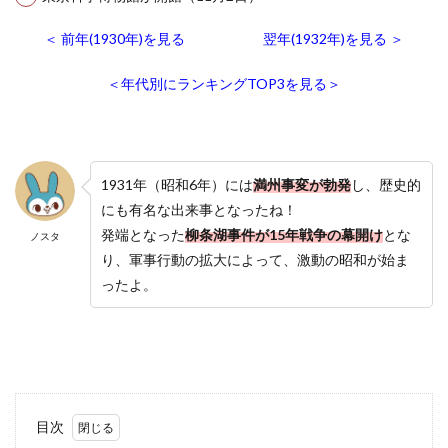
＜ 前年(1930年)を見る
翌年(1932年)を見る ＞
＜年代別にランキングTOP3を見る＞
1931年（昭和6年）には
満州事変が勃発
し、歴史的
にも有名な出来事となったね！
発端となった
柳条湖事件が15年戦争の幕開け
とな
ノスタ
り、軍事行動の拡大によって、激動の昭和が始ま
ったよ。
目次