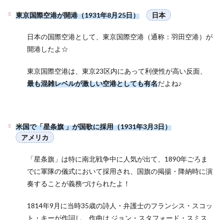
東京国際空港
が開港（1931年8月25日）
日本
日本の国際空港として、東京国際空港（通称：羽田空港）が
開港したよ☆
東京国際空港は、東京23区内にあって利便性が高い反面、
最も混雑レベルが激しい空港としても有名
だよね♪
米国で「星条旗 」が国歌に採用（1931年3月3日）
アメリカ
「星条旗」は特に南北戦争中に人気が出て、1890年ごろま
でに軍隊の儀式において採用され、国旗の掲揚・降納時に演
奏することが義務づけられたよ！
1814年9月に当時35歳の詩人・弁護士のフランシス・スコッ
ト・キーが作詞し、作曲は ジョン・スタフォード・スミス