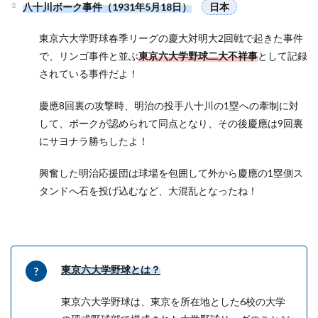
八十川ボーク事件（1931年5月18日）
日本
東京六大学野球春季リーグの慶大対明大2回戦で起きた事件
で、リンゴ事件と並ぶ
東京六大学野球二大不祥事
として記録
されている事件だよ！
慶應8回裏の攻撃時、明治の投手八十川の1塁への牽制に対
して、ボークが認められて同点となり、その後慶應は9回裏
にサヨナラ勝ちしたよ！
興奮した明治応援団は球場を包囲して外から慶應の1塁側ス
タンドへ石を投げ込むなど、大混乱となったね！
東京六大学野球とは？
東京六大学野球は、東京を所在地とした6校の大学