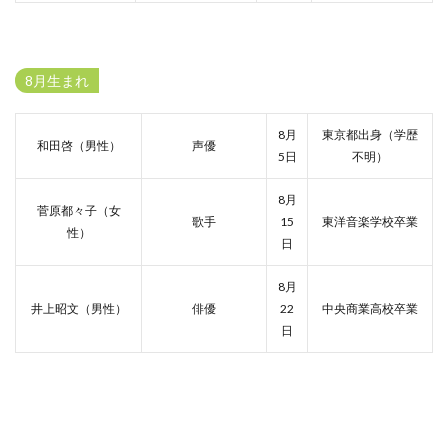
8月生まれ
8月
東京都出身（学歴
和田啓（男性）
声優
5日
不明）
8月
菅原都々子（女
歌手
15
東洋音楽学校卒業
性）
日
8月
井上昭文（男性）
俳優
22
中央商業高校卒業
日