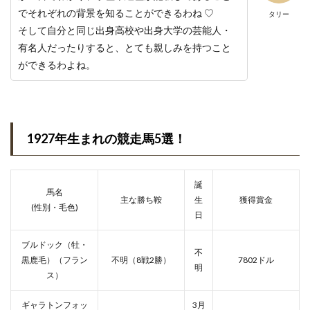
でそれぞれの背景を知ることができるわね ♡
タリー
そして自分と同じ出身高校や出身大学の芸能人・
有名人だったりすると、とても親しみを持つこと
ができるわよね。
1927年生まれの競走馬5選！
誕
馬名
主な勝ち鞍
生
獲得賞金
(性別・毛色)
日
ブルドック（牡・
不
黒鹿毛）（フラン
不明（8戦2勝）
7802ドル
明
ス）
ギャラトンフォッ
3月