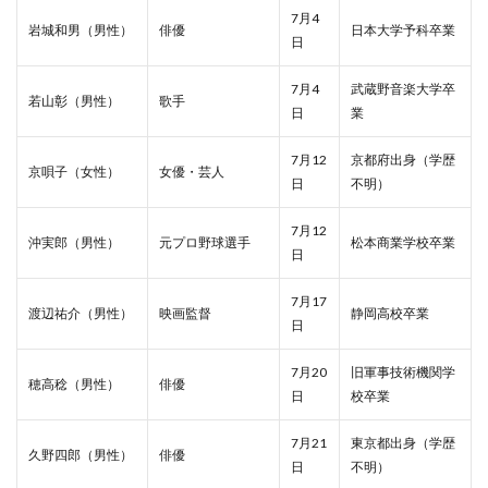
7月4
岩城和男（男性）
俳優
日本大学予科卒業
日
7月4
武蔵野音楽大学卒
若山彰（男性）
歌手
日
業
7月12
京都府出身（学歴
京唄子（女性）
女優・芸人
日
不明）
7月12
沖実郎（男性）
元プロ野球選手
松本商業学校卒業
日
7月17
渡辺祐介（男性）
映画監督
静岡高校卒業
日
7月20
旧軍事技術機関学
穂高稔（男性）
俳優
日
校卒業
7月21
東京都出身（学歴
久野四郎（男性）
俳優
日
不明）