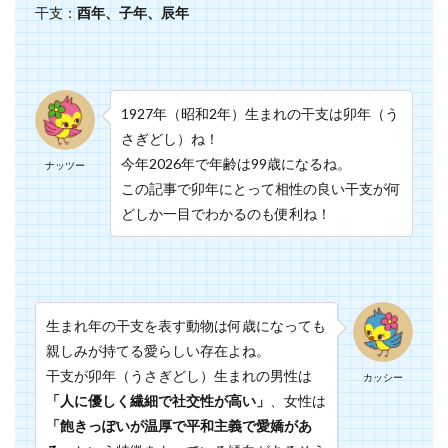
干支：
酉年、子年、辰年
1927年（昭和2年）生まれの干支は卯年（う
さぎどし）ね！
今年2026年で年齢は99歳になるね。
ナッツー
この記事で卯年にとって相性の良い干支が何
どしか一目でわかるのも便利ね！
生まれ年の干支を表す動物は何歳になっても
親しみが持てる愛らしい存在よね。
干支が卯年（うさぎどし）生まれの男性は
カッシー
「人に優しく繊細で社交性が高い」
、女性は
「飽きっぽいが温厚で平和主義で愛嬌があ