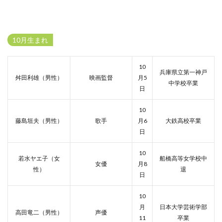
10月生まれ
10
兵庫県立第一神戸
舛田利雄（男性）
映画監督
月5
中学校卒業
日
10
藤島垣夫（男性）
歌手
月6
大鉄高校卒業
日
10
若水ヤエ子（女
船橋高等女学校中
女優
月8
性）
退
日
10
月
日本大学芸術学部
高田竜二（男性）
声優
11
卒業