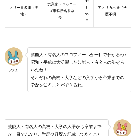
12
実業家（ジャニー
メリー喜多川（男
月
アメリカ出身（学
ズ事務所名誉会
性）
25
歴不明）
長）
日
芸能人・有名人のプロフィールが一目でわかるね♪
昭和・平成に大活躍した芸能人・有名人の勢ぞろ
いだね！
ノスタ
それぞれの高校・大学などの入学から卒業までの
学歴を知ることができるね。
芸能人・有名人の高校・大学の入学から卒業まで
が一目でわかり、学歴や経歴が記載してあること