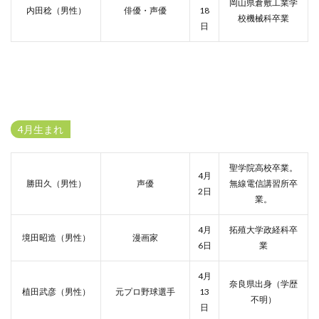
岡山県倉敷工業学
内田稔（男性）
俳優・声優
18
校機械科卒業
日
4月生まれ
聖学院高校卒業。
4月
勝田久（男性）
声優
無線電信講習所卒
2日
業。
4月
拓殖大学政経科卒
境田昭造（男性）
漫画家
6日
業
4月
奈良県出身（学歴
植田武彦（男性）
元プロ野球選手
13
不明）
日