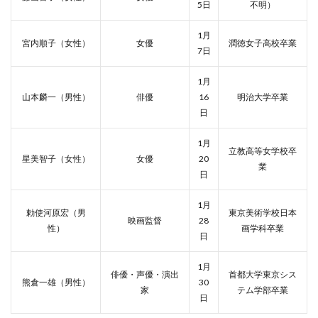
5日
不明）
1月
宮内順子（女性）
女優
潤徳女子高校卒業
7日
1月
山本麟一（男性）
俳優
16
明治大学卒業
日
1月
立教高等女学校卒
星美智子（女性）
女優
20
業
日
1月
勅使河原宏（男
東京美術学校日本
映画監督
28
性）
画学科卒業
日
1月
俳優・声優・演出
首都大学東京シス
熊倉一雄（男性）
30
家
テム学部卒業
日