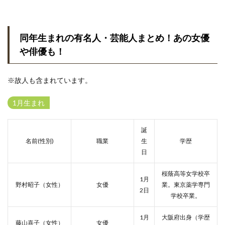
同年生まれの有名人・芸能人まとめ！あの女優
や俳優も！
※故人も含まれています。
1月生まれ
誕
名前(性別)
職業
生
学歴
日
桜蔭高等女学校卒
1月
野村昭子（女性）
女優
業。東京薬学専門
2日
学校卒業。
1月
大阪府出身（学歴
藤山喜子（女性）
女優