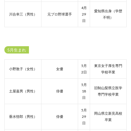
4月
愛知県出身（学歴
川合幸三（男性）
元プロ野球選手
29
不明）
日
5月生まれ
5月
東京女子厚生専門
小野敦子（女性）
女優
2日
学校卒業
5月
旧制山梨県立医学
土屋嘉男（男性）
俳優
18
専門学校卒業
日
5月
岡山県立新見高校
垂水悟郎（男性）
俳優
29
卒業
日