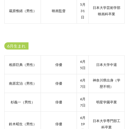
5月
日本大学芸術学部
蔵原惟繕（男性）
映画監督
31
映画科卒業
日
6月生まれ
6月
相原巨典（男性）
俳優
日本大学中退
5日
6月
神奈川県出身（学
南原宏治（男性）
俳優
7日
歴不明）
6月
杉義一（男性）
俳優
明星学園卒業
7日
6月
日本大学専門部工
鈴木昭生（男性）
俳優
19
科卒業