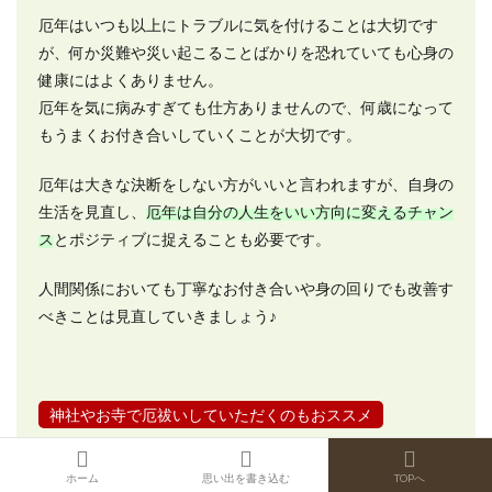
厄年はいつも以上にトラブルに気を付けることは大切です
が、何か災難や災い起こることばかりを恐れていても心身の
健康にはよくありません。
厄年を気に病みすぎても仕方ありませんので、何歳になって
もうまくお付き合いしていくことが大切です。
厄年は大きな決断をしない方がいいと言われますが、自身の
生活を見直し、
厄年は自分の人生をいい方向に変えるチャン
ス
とポジティブに捉えることも必要です。
人間関係においても丁寧なお付き合いや身の回りでも改善す
べきことは見直していきましょう♪
神社やお寺で厄祓いしていただくのもおススメ
厄年が気になる場合には、馴染みのある神社やお寺、または
ホーム
思い出を書き込む
TOPへ
自分の信仰する場所で
「厄祓い」
していただくことも可能で