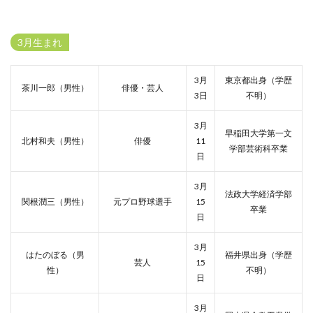
3月生まれ
3月
東京都出身（学歴
茶川一郎（男性）
俳優・芸人
3日
不明）
3月
早稲田大学第一文
北村和夫（男性）
俳優
11
学部芸術科卒業
日
3月
法政大学経済学部
関根潤三（男性）
元プロ野球選手
15
卒業
日
3月
はたのぼる（男
福井県出身（学歴
芸人
15
性）
不明）
日
3月