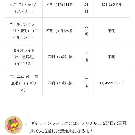
クス（牡・鹿毛）
不明（17戦11勝）
23
328,165ドル
（アメリカ）
日
ゴールデンミラー
不
（牡・鹿毛）（ア
不明（55戦29勝）
不明
明
イルランド）
ダイオライト
不
（牡・黒鹿毛）
不明（24戦6勝）
不明
明
（イギリス）
ブレニム（牡・黒
不
鹿毛）（イギリ
不明（10戦5勝）
1万4533ポンド
明
ス）
ギャラトンフォックスはアメリカ史上 2頭目の三冠
馬で大活躍した競走馬になるよ！