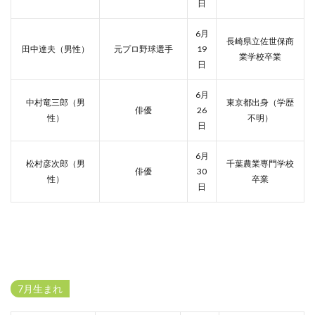
日
6月
長崎県立佐世保商
田中達夫（男性）
元プロ野球選手
19
業学校卒業
日
6月
中村竜三郎（男
東京都出身（学歴
俳優
26
性）
不明）
日
6月
松村彦次郎（男
千葉農業専門学校
俳優
30
性）
卒業
日
7月生まれ