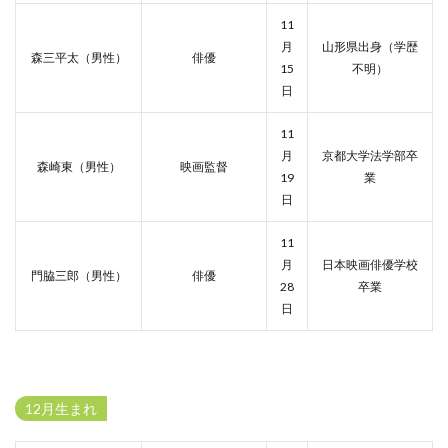
11
月
山形県出身（学歴
森三平太（男性）
俳優
15
不明）
日
11
月
京都大学法学部卒
森崎東（男性）
映画監督
19
業
日
11
月
日本映画俳優学校
門脇三郎（男性）
俳優
28
卒業
日
12月生まれ