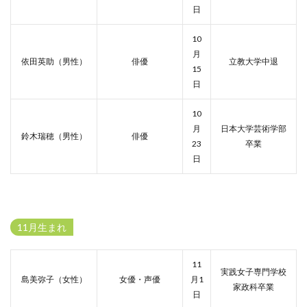
日
10
月
依田英助（男性）
俳優
立教大学中退
15
日
10
月
日本大学芸術学部
鈴木瑞穂（男性）
俳優
23
卒業
日
11月生まれ
11
実践女子専門学校
島美弥子（女性）
女優・声優
月1
家政科卒業
日