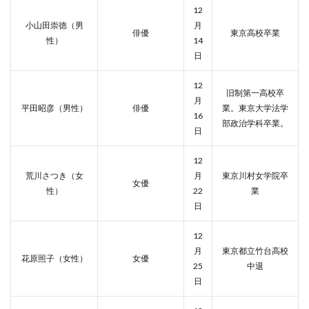
12
小山田崇徳（男
月
俳優
東京高校卒業
性）
14
日
12
旧制第一高校卒
月
平田昭彦（男性）
俳優
業。東京大学法学
16
部政治学科卒業。
日
12
荒川さつき（女
月
東京川村女学院卒
女優
性）
22
業
日
12
月
東京都立竹台高校
花原照子（女性）
女優
25
中退
日