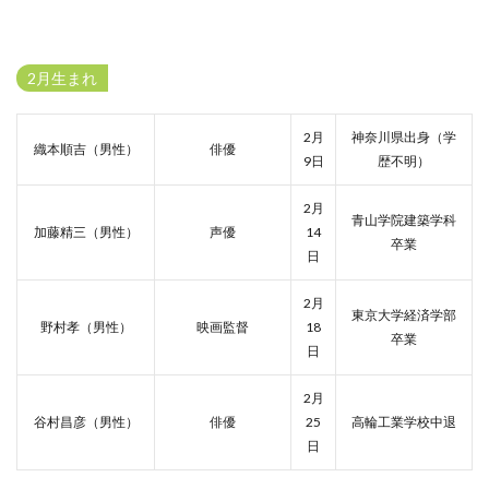
2月生まれ
2月
神奈川県出身（学
織本順吉（男性）
俳優
9日
歴不明）
2月
青山学院建築学科
加藤精三（男性）
声優
14
卒業
日
2月
東京大学経済学部
野村孝（男性）
映画監督
18
卒業
日
2月
谷村昌彦（男性）
俳優
25
高輪工業学校中退
日