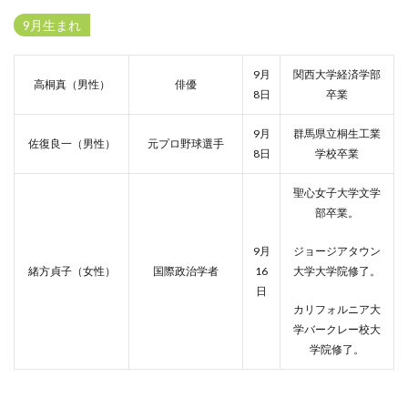
9月生まれ
9月
関西大学経済学部
高桐真（男性）
俳優
8日
卒業
9月
群馬県立桐生工業
佐復良一（男性）
元プロ野球選手
8日
学校卒業
聖心女子大学文学
部卒業。
9月
ジョージアタウン
緒方貞子（女性）
国際政治学者
16
大学大学院修了。
日
カリフォルニア大
学バークレー校大
学院修了。