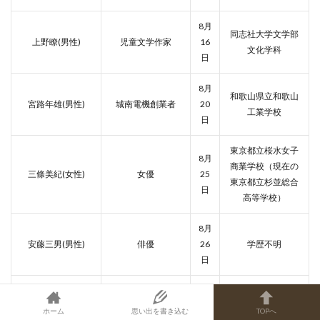
8月
同志社大学文学部
上野瞭(男性)
児童文学作家
16
文化学科
日
8月
和歌山県立和歌山
宮路年雄(男性)
城南電機創業者
20
工業学校
日
東京都立桜水女子
8月
商業学校（現在の
三條美紀(女性)
女優
25
東京都立杉並総合
日
高等学校）
8月
安藤三男(男性)
俳優
26
学歴不明
日
旧制長崎医科大学
8月
附属薬学専門部
ホーム
思い出を書き込む
TOPへ
下村脩(男性)
生物学者
27