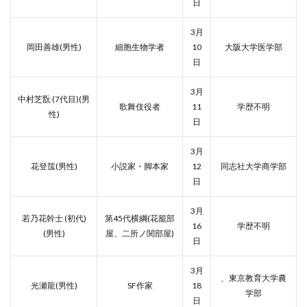
日
3月
岡田善雄(男性)
細胞生物学者
10
大阪大学医学部
日
3月
中村芝翫 (7代目)(男
歌舞伎役者
11
学歴不明
性)
日
3月
花登筺(男性)
小説家・脚本家
12
同志社大学商学部
日
3月
若乃花幹士 (初代)
第45代横綱(花籠部
16
学歴不明
(男性)
屋、二所ノ関部屋)
日
3月
、東京教育大学農
光瀬龍(男性)
SF作家
18
学部
日