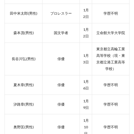
1月
田中米太郎(男性)
プロレスラー
学歴不明
2日
1月
森本茂(男性)
国文学者
立命館大学大学院
2日
東京都立高輪工業
1月
高等学校（現・東
長谷川弘(男性)
俳優
3日
京都立港工業高等
学校）
1月
夏木章(男性)
俳優
学歴不明
6日
1月
汐路章(男性)
俳優
学歴不明
9日
1月
奥野匡(男性)
俳優
10
学歴不明
日