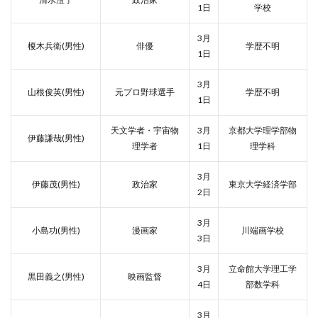
1日
学校
3月
榎木兵衛(男性)
俳優
学歴不明
1日
3月
山根俊英(男性)
元プロ野球選手
学歴不明
1日
天文学者・宇宙物
3月
京都大学理学部物
伊藤謙哉(男性)
理学者
1日
理学科
3月
伊藤茂(男性)
政治家
東京大学経済学部
2日
3月
小島功(男性)
漫画家
川端画学校
3日
3月
立命館大学理工学
黒田義之(男性)
映画監督
4日
部数学科
3月