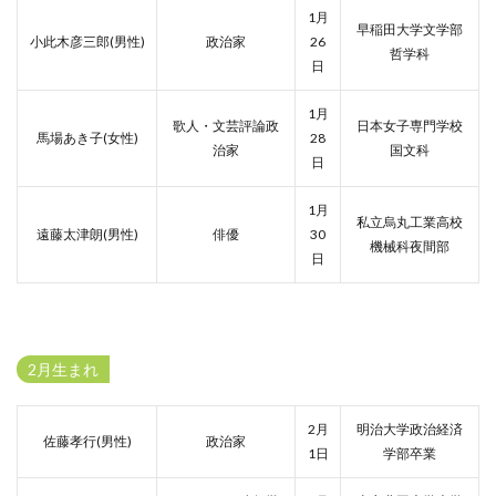
1月
早稲田大学文学部
小此木彦三郎(男性)
政治家
26
哲学科
日
1月
歌人・文芸評論政
日本女子専門学校
馬場あき子(女性)
28
治家
国文科
日
1月
私立烏丸工業高校
遠藤太津朗(男性)
俳優
30
機械科夜間部
日
2月生まれ
2月
明治大学政治経済
佐藤孝行(男性)
政治家
1日
学部卒業