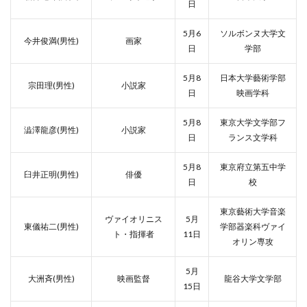
日
5月6
ソルボンヌ大学文
今井俊満(男性)
画家
日
学部
5月8
日本大学藝術学部
宗田理(男性)
小説家
日
映画学科
5月8
東京大学文学部フ
澁澤龍彦(男性)
小説家
日
ランス文学科
5月8
東京府立第五中学
臼井正明(男性)
俳優
日
校
東京藝術大学音楽
ヴァイオリニス
5月
東儀祐二(男性)
学部器楽科ヴァイ
ト・指揮者
11日
オリン専攻
5月
大洲斉(男性)
映画監督
龍谷大学文学部
15日