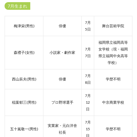
7月生まれ
7月
梅津栄(男性)
俳優
舞台芸術学院
5日
福岡県立福岡高等
7月
女学校（現・福岡
森禮子(女性)
小説家・劇作家
7日
県立福岡中央高等
学校）
7月
西山辰夫(男性)
俳優
学歴不明
8日
7月
稲葉郁三(男性)
プロ野球選手
12
中京商業学校
日
7月
実業家・元白洋舍
五十嵐敬一(男性)
15
学歴不明
社長
日