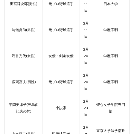
田宮謙次郎(男性)
元プロ野球選手
11
日本大学
日
2月
与儀眞助(男性)
元プロ野球選手
11
学歴不明
日
2月
浅香光代(女性)
女優・剣劇女優
20
学歴不明
日
2月
広岡富夫(男性)
元プロ野球選手
20
学歴不明
日
2月
平岡美津子(三島由
聖心女子学院専門
小説家
23
紀夫の妹)
部
日
2月
東京大学法学部政
山本草二(男性)
国際法学者
25