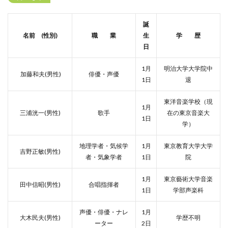
誕
名前 (性別)
職 業
生
学 歴
日
1月
明治大学大学院中
加藤和夫(男性)
俳優・声優
1日
退
東洋音楽学校（現
1月
三浦洸一(男性)
歌手
在の東京音楽大
1日
学）
地理学者・気候学
1月
東京教育大学大学
吉野正敏(男性)
者・気象学者
1日
院
1月
東京藝術大学音楽
田中信昭(男性)
合唱指揮者
1日
学部声楽科
声優・俳優・ナレ
1月
大木民夫(男性)
学歴不明
ーター
2日