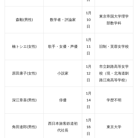
1月
東京帝国大学理学
森毅(男性)
数学者・評論家
10
部数学科
日
1月
楠トシエ(女性)
歌手・女優・声優
11
旧制・芙蓉女学校
日
1月
市立釧路高等女学
原田康子(女性)
小説家
12
校（現・北海道釧
日
路江南高等学校）
1月
深江章喜(男性)
俳優
14
学歴不明
日
1月
西日本旅客鉄道初
角田達郎(男性)
18
東京大学
代社長
日