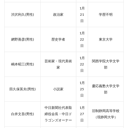
1月
渋沢利久(男性)
政治家
21
学歴不明
日
1月
網野善彦(男性)
歴史学者
22
東京大学
日
1月
芸術家・現代美術
関西学院大学文学
嶋本昭三(男性)
22
家
部
日
1月
慶応義塾大学文学
田久保英夫(男性)
小説家
25
部
日
中日新聞社代表取
1月
旧制静岡高等学校
白井文吾(男性)
締役会長・中日ド
27
（現静岡大学）
ラゴンズオーナー
日