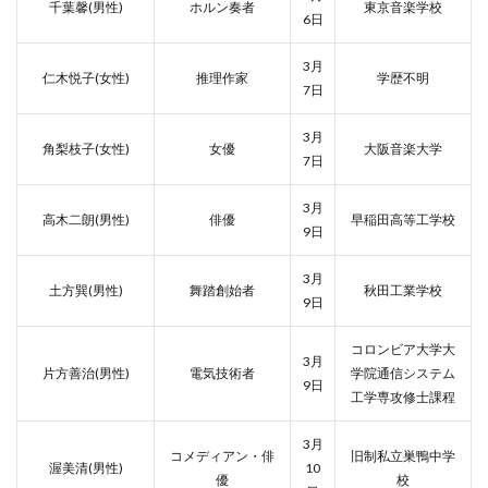
千葉馨(男性)
ホルン奏者
東京音楽学校
6日
3月
仁木悦子(女性)
推理作家
学歴不明
7日
3月
角梨枝子(女性)
女優
大阪音楽大学
7日
3月
高木二朗(男性)
俳優
早稲田高等工学校
9日
3月
土方巽(男性)
舞踏創始者
秋田工業学校
9日
コロンビア大学大
3月
片方善治(男性)
電気技術者
学院通信システム
9日
工学専攻修士課程
3月
コメディアン・俳
旧制私立巣鴨中学
渥美清(男性)
10
優
校