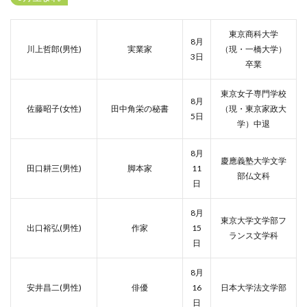
東京商科大学
8月
川上哲郎(男性)
実業家
（現・一橋大学）
3日
卒業
東京女子専門学校
8月
佐藤昭子(女性)
田中角栄の秘書
（現・東京家政大
5日
学）中退
8月
慶應義塾大学文学
田口耕三(男性)
脚本家
11
部仏文科
日
8月
東京大学文学部フ
出口裕弘(男性)
作家
15
ランス文学科
日
8月
安井昌二(男性)
俳優
16
日本大学法文学部
日