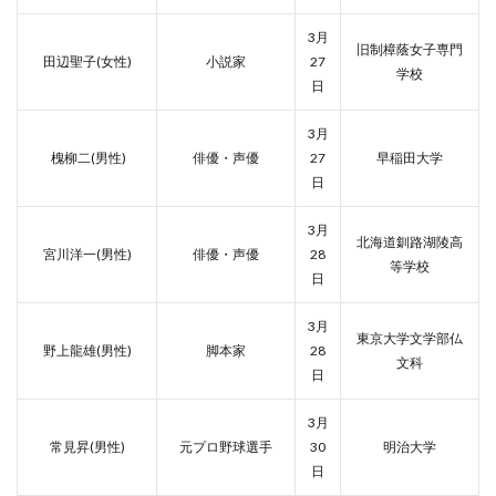
3月
旧制樟蔭女子専門
田辺聖子(女性)
小説家
27
学校
日
3月
槐柳二(男性)
俳優・声優
27
早稲田大学
日
3月
北海道釧路湖陵高
宮川洋一(男性)
俳優・声優
28
等学校
日
3月
東京大学文学部仏
野上龍雄(男性)
脚本家
28
文科
日
3月
常見昇(男性)
元プロ野球選手
30
明治大学
日