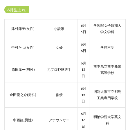
6月生まれ
6月
学習院女子短期大
津村節子(女性)
小説家
5日
学文学科
6月
中村たつ(女性)
女優
学歴不明
6日
6月
熊本県立熊本商業
原田孝一(男性)
元プロ野球選手
15
高等学校
日
6月
旧制大阪市立都島
金田龍之介(男性)
俳優
15
工業専門学校
日
6月
明治学院大学英文
中西龍(男性)
アナウンサー
16
科
日