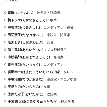
森毅(もりつよし)
：数学者・評論家
楠トシエ(くすのきとしえ)
：歌手
渥美清(あつみきよし)
：コメディアン・俳優
田辺聖子(たなべせいこ)
：小説家・随筆家
塩沢とき(しおざわとき)
：女優
新井竜郎(あらいたつお)：
プロ野球選手
中松義郎(あかまつよしろう)
：発明家
荒井注(あらいちゅう)
：コメディアン
浜田幸一(はまだこういち)
：政治家・タレント
手塚治虫(てづかおさむ)
：漫画家・アニメ監督
平良とみ(たいらとみ)
：女優
土井たか子(どいたかこ)
：政治家
小宮 隆太郎(こみやりゅうたろう)
：経済学者