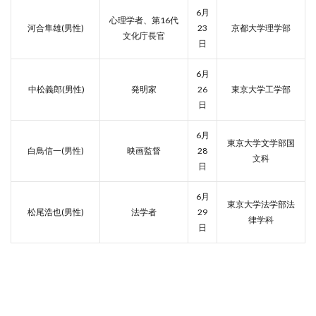
6月
心理学者、第16代
河合隼雄(男性)
23
京都大学理学部
文化庁長官
日
6月
中松義郎(男性)
発明家
26
東京大学工学部
日
6月
東京大学文学部国
白鳥信一(男性)
映画監督
28
文科
日
6月
東京大学法学部法
松尾浩也(男性)
法学者
29
律学科
日