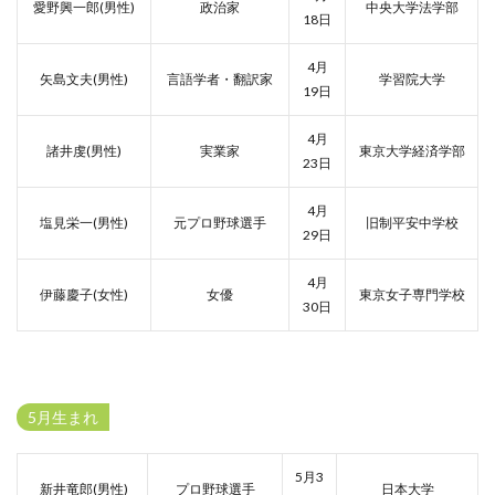
愛野興一郎(男性)
政治家
中央大学法学部
18日
4月
矢島文夫(男性)
言語学者・翻訳家
学習院大学
19日
4月
諸井虔(男性)
実業家
東京大学経済学部
23日
4月
塩見栄一(男性)
元プロ野球選手
旧制平安中学校
29日
4月
伊藤慶子(女性)
女優
東京女子専門学校
30日
5月生まれ
5月3
新井竜郎(男性)
プロ野球選手
日本大学