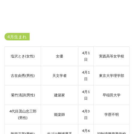
4月生まれ
4月1
塩沢とき(女性)
女優
実践高等女学校
日
4月1
古在由秀(男性)
天文学者
東京大学理学部
日
4月1
菊竹清訓(男性)
建築家
早稲田大学
日
4代目茂山忠三郎
4月3
能楽師
学歴不明
(男性)
日
4月6
阪田正芳(男性)
元プロ野球選手
旧制浪華商業学校