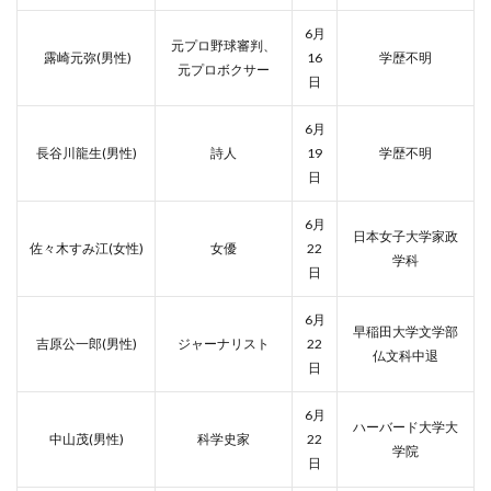
6月
元プロ野球審判、
露崎元弥(男性)
16
学歴不明
元プロボクサー
日
6月
長谷川龍生(男性)
詩人
19
学歴不明
日
6月
日本女子大学家政
佐々木すみ江(女性)
女優
22
学科
日
6月
早稲田大学文学部
吉原公一郎(男性)
ジャーナリスト
22
仏文科中退
日
6月
ハーバード大学大
中山茂(男性)
科学史家
22
学院
日