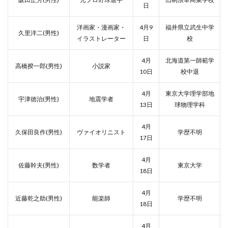
日
洋画家・漫画家・
4月9
福井県立武生中学
久里洋二(男性)
イラストレーター
日
校
4月
北海道第一師範学
高橋揆一郎(男性)
小説家
10日
校中退
4月
東京大学理学部地
宇津徳治(男性)
地震学者
13日
球物理学科
4月
久保田良作(男性)
ヴァイオリニスト
学歴不明
17日
4月
佐藤幹夫(男性)
数学者
東京大学
18日
4月
近藤乾之助(男性)
能楽師
学歴不明
18日
4月