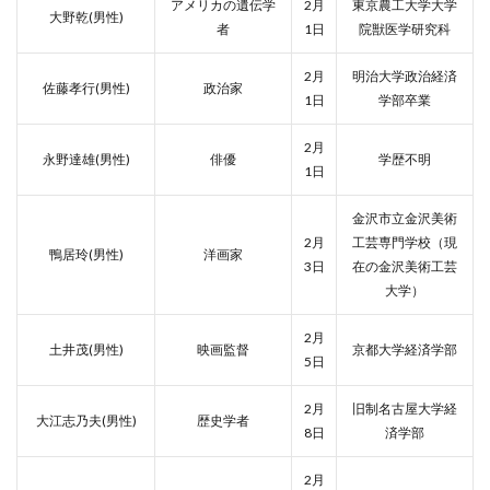
アメリカの遺伝学
2月
東京農工大学大学
大野乾(男性)
者
1日
院獣医学研究科
2月
明治大学政治経済
佐藤孝行(男性)
政治家
1日
学部卒業
2月
永野達雄(男性)
俳優
学歴不明
1日
金沢市立金沢美術
2月
工芸専門学校（現
鴨居玲(男性)
洋画家
3日
在の金沢美術工芸
大学）
2月
土井茂(男性)
映画監督
京都大学経済学部
5日
2月
旧制名古屋大学経
大江志乃夫(男性)
歴史学者
8日
済学部
2月