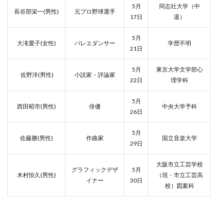
5月
同志社大学（中
長谷部栄一(男性)
元プロ野球選手
17日
退）
5月
大滝愛子(女性)
バレエダンサー
学歴不明
21日
5月
東京大学文学部心
佐野洋(男性)
小説家・評論家
22日
理学科
5月
西田昭市(男性)
俳優
中央大学予科
26日
5月
佐藤勝(男性)
作曲家
国立音楽大学
29日
大阪市立工芸学校
グラフィックデザ
5月
木村恒久(男性)
（現・市立工芸高
イナー
30日
校）図案科