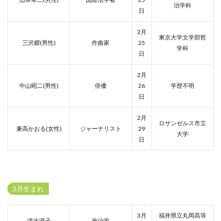
治学科
日
2月
東京大学文学部哲
三沢郷(男性)
作曲家
25
学科
日
2月
中山昭二(男性)
俳優
26
学歴不明
日
2月
ロサンゼルス市立
兼高かおる(女性)
ジャーナリスト
29
大学
日
3月生まれ
3月
福井県立丸岡高等
清水澄子
政治家