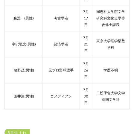
7月
同志社大学院文学
森浩一(男性)
考古学者
17
研究科文化史学専
日
攻修士課程
7月
東京大学理学部数
宇沢弘文(男性)
経済学者
21
学科
日
7月
牧野茂(男性)
元プロ野球選手
26
学歴不明
日
7月
二松學舍大学文学
荒井注(男性)
コメディアン
30
部国文学科
日
8月生まれ