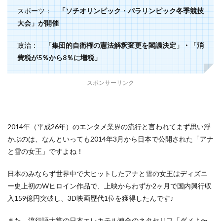
スポーツ：
「
ソチオリンピック・パラリンピック冬季競技
大会」が開催
政治：
「集団的自衛権の憲法解釈変更を閣議決定」・
「
消
費税が5％から8％に増税」
スポンサーリンク
2014年（平成26年）のエンタメ業界の流行と言われてまず思い浮
かぶのは、なんといっても2014年3月から日本で公開された「アナ
と雪の女王」ですよね！
日本のみならず世界中で大ヒットしたアナと雪の女王はディズニ
ー史上初のWヒロイン作品で、上映からわずか2ヶ月で国内興行収
入159億円突破し、3D映画歴代1位を獲得したんです♪
また、流行語大賞の日本エレキテル連合のネタセリフ「ダメよ〜