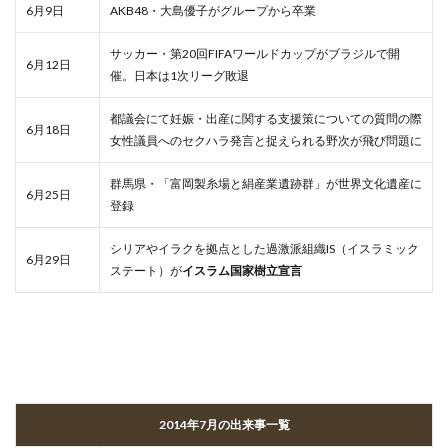
6月9日
AKB48・大島優子がグループから卒業
サッカー・第20回FIFAワールドカップがブラジルで開
6月12日
催。日本は1次リーグ敗退
都議会にて妊娠・出産に関する支援策についての質問の際
6月18日
女性議員へのセクハラ発言と捉えられる野次が飛び問題に
群馬県・「富岡製糸場と絹産業遺跡群」が世界文化遺産に
6月25日
登録
シリアやイラクを拠点とした過激派組織IS（イスラミック
6月29日
ステート）が
イスラム国家樹立宣言
2014年7月の出来事一覧