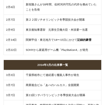
新垣隆さんが18年間、佐村河内守氏の代作を務めていた
2月6日
ことを告発
2月7日
第２２回ソチオリンピック冬季競技大会が開幕
2月9日
東京都知事選挙 元厚生労働大臣・舛添要一当選
2月14日
関東甲信・東北地方で14〜15日にかけて
記録的豪雪
2月22日
SONYから家庭用ゲーム機「PlayStation4」が発売
2014年3月の出来事一覧
3月3日
千葉県柏市にて連続通り魔殺人事件が発生
3月7日
商業複合ビル「あべのハルカス」全面開業
3月7日
第11回ソチパラリンピック冬季技術大会が開幕