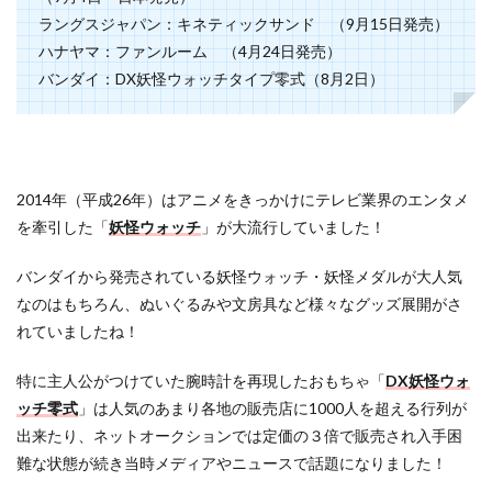
ラングスジャパン：キネティックサンド （9月15日発売）
ハナヤマ：ファンルーム （4月24日発売）
バンダイ：DX妖怪ウォッチタイプ零式（8月2日）
2014年（平成26年）はアニメをきっかけにテレビ業界のエンタメ
を牽引した「
妖怪ウォッチ
」が大流行していました！
バンダイから発売されている妖怪ウォッチ・妖怪メダルが大人気
なのはもちろん、ぬいぐるみや文房具など様々なグッズ展開がさ
れていましたね！
特に主人公がつけていた腕時計を再現したおもちゃ「
DX妖怪ウォ
ッチ零式
」は人気のあまり各地の販売店に1000人を超える行列が
出来たり、ネットオークションでは定価の３倍で販売され入手困
難な状態が続き当時メディアやニュースで話題になりました！