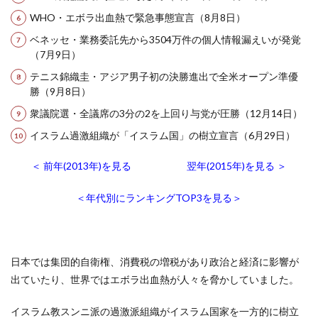
WHO・エボラ出血熱で緊急事態宣言（8月8日）
ベネッセ・業務委託先から3504万件の個人情報漏えいが発覚
（7月9日）
テニス錦織圭・アジア男子初の決勝進出で全米オープン準優
勝（9月8日）
衆議院選・全議席の3分の2を上回り与党が圧勝（12月14日）
イスラム過激組織が「イスラム国」の樹立宣言（6月29日）
＜ 前年(2013年)を見る
翌年(2015年)を見る ＞
＜年代別にランキングTOP3を見る＞
日本では集団的自衛権、消費税の増税があり政治と経済に影響が
出ていたり、世界ではエボラ出血熱が人々を脅かしていました。
イスラム教スンニ派の過激派組織がイスラム国家を一方的に樹立