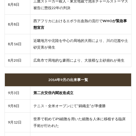
三鷹ストーカー殺人・東京地裁で池永チャールストーマス
8月8日
被告に懲役22年の判決
西アフリカにおけるエボラ出血熱の流行で
WHOが緊急事
8月8日
態宣言
近畿地方や北陸を中心の局地的大雨により、川の氾濫や土
8月16日
砂災害が発生
8月20日
広島市で局地的な豪雨により、大規模な土砂崩れが発生
2014年9月の出来事一覧
9月3日
第二次安倍内閣改造成立
9月8日
テニス・全米オープンにて”錦織圭”が準優勝
世界で初めてiPS細胞を用いた細胞を人体に移植する臨床
9月12日
手術が行われた