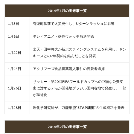
2014年1月の出来事一覧
1月3日
有楽町駅前で火災発生し、Uターンラッシュに影響
1月8日
テレビアニメ・妖怪ウォッチ放送開始
楽天・田中将大が新ポスティングシステムを利用し、ヤン
1月22日
キースとの7年契約を結んだことを発表
1月25日
アクリフーズ食品農薬混入事件の容疑者逮捕
サッカー・第20回FIFAワールドカップへの巨額な公費支
1月26日
出に対するデモが開催地ブラジル国内各地で発生し、一部
が暴徒化
1月28日
理化学研究所が、万能細胞”
STAP細胞
”の生成成功を発表
2014年2月の出来事一覧