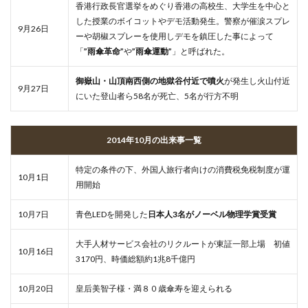
香港行政長官選挙をめぐり香港の高校生、大学生を中心と
した授業のボイコットやデモ活動発生。警察が催涙スプレ
9月26日
ーや胡椒スプレーを使用しデモを鎮圧した事によって
「
”雨傘革命”
や
”雨傘運動”
」と呼ばれた。
御嶽山・山頂南西側の地獄谷付近で噴火
が発生し火山付近
9月27日
にいた登山者ら58名が死亡、5名が行方不明
2014年10月の出来事一覧
特定の条件の下、外国人旅行者向けの消費税免税制度が運
10月1日
用開始
10月7日
青色LEDを開発した
日本人3名がノーベル物理学賞受賞
大手人材サービス会社のリクルートが東証一部上場 初値
10月16日
3170円、時価総額約1兆8千億円
10月20日
皇后美智子様・満８０歳傘寿を迎えられる