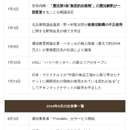
安倍内閣・
「憲法第9条”集団的自衛権”」の憲法解釈が一
7月1日
部変更
することを閣議決定
元兵庫県議会議員・野々村竜太郎が
政務活動費の不正使用
7月1日
に関する釈明会見の場で大号泣
通信教育関連企業・ベネッセの個人情報（最大で約3504
7月9日
万人）が業務委託先の社員により漏洩
7月15日
USJに「ハリーポッター」の新エリアがオープン
日本・マクドナルドが”中国の食品工場から取り寄せたナ
7月21日
ゲットに期限切れの鶏肉が使用されている恐れがある”と
してチキンマックナゲットの販売を中止した
2014年8月の出来事一覧
8月1日
通信事業者「Y!mobile」がサービス開始