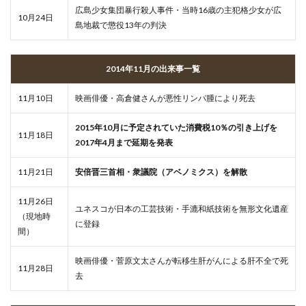
広島少女集団暴行殺人事件・当時16歳の主犯格少女が広
10月24日
島地裁で懲役13年の判決
2014年11月の出来事一覧
11月10日
映画俳優・高倉健さんが悪性リンパ腫により死去
2015年10月に予定されていた消費税10％の引き上げを
11月18日
2017年4月まで延期を発表
11月21日
安倍晋三首相・衆議院（アベノミクス）を解散
11月26日
ユネスコが日本の工芸技術・手漉和紙技術を無形文化遺産
（現地時
に登録
間）
映画俳優・菅原文太さんが転移生肝がんによる肝不全で死
11月28日
去