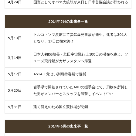
4月24日
国賓としてオバマ大統領が来日し日米首脳会談が行われる
2014年5月の出来事一覧
トルコ・ソマ炭鉱にて炭鉱爆発事故が発生。死者は301人
5月13日
となり、17日に捜索終了
日本人初ISS船長・若田宇宙飛行士188日の滞在を終え、ソ
5月14日
ユーズ飛行船がカザフスタンへ帰還
5月17日
ASKA・覚せい剤所持容疑で逮捕
岩手県で開催されていたAKBの握手会にて、刃物を所持し
5月25日
た男がメンバーとスタッフを襲撃しイベント中止
5月31日
建て替えのため国立競技場が閉鎖
2014年6月の出来事一覧