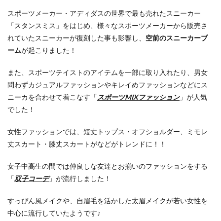
スポーツメーカー・アディダスの世界で最も売れたスニーカー
「スタンスミス」をはじめ、様々なスポーツメーカーから販売さ
れていたスニーカーが復刻した事も影響し、
空前のスニーカーブ
ーム
が起こりました！
また、スポーツテイストのアイテムを一部に取り入れたり、男女
問わずカジュアルファッションやキレイめファッションなどにス
ニーカを合わせて着こなす「
スポーツMIXファッション
」が人気
でした！
女性ファッションでは、短丈トップス・オフショルダー、ミモレ
丈スカート・膝丈スカートがなどがトレンドに！！
女子中高生の間では仲良しな友達とお揃いのファッションをする
「
双子コーデ
」が流行しました！
すっぴん風メイクや、自眉毛を活かした太眉メイクが若い女性を
中心に流行していたようです♪