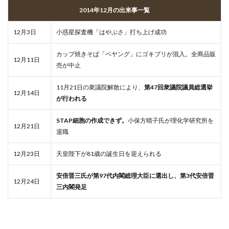
2014年12月の出来事一覧
12月3日
小惑星探査機「はやぶさ」打ち上げ成功
カップ焼きそば「ペヤング」にゴキブリが混入。全商品販
12月11日
売が中止
11月21日の衆議院解散により、
第47回衆議院議員総選挙
12月14日
が行われる
STAP細胞の作成できず。
小保方晴子氏が理化学研究所を
12月21日
退職
12月23日
天皇陛下が81歳の誕生日を迎えられる
安倍晋三氏が第97代内閣総理大臣に選出し、第3代安倍晋
12月24日
三内閣発足