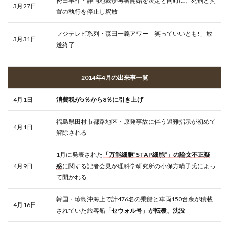
袴田事件・静岡地裁が再審開始を決定と同時に、死刑と拘
3月27日
置の執行を停止し釈放
フジテレビ系列・森田一義アワー「笑っていいとも!」放
3月31日
送終了
2014年4月の出来事一覧
4月1日
消費税が5％から8％に引き上げ
福島県田村市都路地区・原発事故に伴う避難指示が初めて
4月1日
解除される
1月に発表された
「万能細胞”STAP細胞”」の論文不正疑
4月9日
惑
に関する記者会見が理科学研究所の小保方晴子氏によっ
て開かれる
韓国・珍島沖海上で計476名の乗船と車両150台余が積載
4月16日
されていた旅客船
「セウォル号」が転覆、沈没