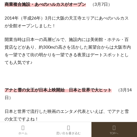
商業複合施設・あべのハルカスがオープン
（3月7日）
2014年（
平成26年）
3月に大阪の天王寺エリアにあべのハルカス
が全館オープンしました！
開業当時は日本一の高層ビルで、施設内には美術館・ホテル・百
貨店などがあり、約300mの高さを活かした展望台からは大阪市内
を一望できて街の明かりを一望できる夜景はデートスポットとし
ても人気です♪
アナと雪の女王が日本上映開始 日本と世界で大ヒット
（3月14
日）
日本と世界で流行した映画のエンタメ代表といえば、でアナと雪
の女王ですよね！
全国のTOHOシネマズから日本上映が開始された「アナと雪の女
ホーム
思い出を書き込む
TOPへ