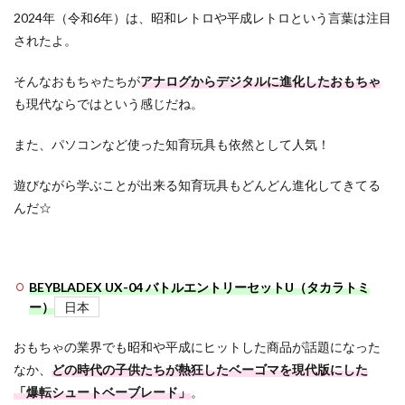
2024年（令和6年）は、昭和レトロや平成レトロという言葉は注目
されたよ。
そんなおもちゃたちが
アナログからデジタルに進化したおもちゃ
も現代ならではという感じだね。
また、パソコンなど使った知育玩具も依然として人気！
遊びながら学ぶことが出来る知育玩具もどんどん進化してきてる
んだ☆
BEYBLADEX UX-04 バトルエントリーセットU（タカラトミ
ー）
日本
おもちゃの業界でも昭和や平成にヒットした商品が話題になった
なか、
どの時代の子供たちが熱狂したベーゴマを現代版にした
「爆転シュートベーブレード」
。