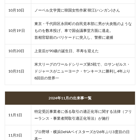
10月10日
ノーベル文学賞に韓国女性作家 韓江(ハンガン)さん
東京・千代田区永田町の自民党本部に男が火炎瓶のような
10月19 日
ものを数本投げ、車で国会議事堂方面に逃走。
首相官邸前のバリケードに突入し、警察に逮捕
10月20日
上皇后が90歳の誕生日、卒寿を迎えた
米大リーグのワールドシリーズ第5戦で、ロサンゼルス・
10月31日
ドジャースがニューヨーク・ヤンキースに勝利し4年ぶり
8回目の世界一
2024年11月の出来事一覧
特定受託事業者に係る取引の適正化等に関する法律（フリ
11月1日
ーランス・事業者間取引適正化等法）が施行
プロ野球・横浜DeNAベイスターズが26年ぶり3度目の日
11月3日
本一