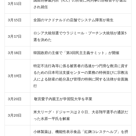
国際刑事裁判所（ICC）の所長に同判事の赤根智子が選出
3月11日
され就任
3月15日
全国のマクドナルドの店舗でシステム障害が発生
ロシア大統領選でウラジミール・プーチン大統領が通算5
3月17日
選を決めた
3月18日
韓国政府の主催で「第3回民主主義サミット」が開催
特定不法行為等に係る被害者の迅速かつ円滑な救済に資す
るための日本司法支援センターの業務の特例並びに宗教法
3月19日
人による財産の処分及び管理の特例に関する法律が全面施
行
3月20日
敬宮愛子内親王が学習院大学を卒業
米大リーグ・ドジャースは２０日、大谷翔平選手の通訳だ
3月20日
った水原一平氏を解雇
小林製薬は、機能性表示食品「紅麹コレステヘルプ」を摂