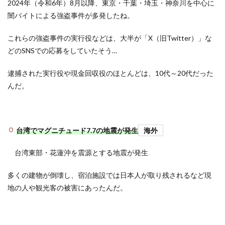
2024年（令和6年）8月以降、東京・千葉・埼玉・神奈川を中心に
闇バイトによる強盗事件が多発したね。
これらの強盗事件の実行役などは、大半が「X（旧Twitter）」な
どのSNSでの応募をしていたそう…
逮捕された実行役や現金回収役のほとんどは、10代～20代だった
んだ。
台湾でマグニチュード7.7の地震が発生
海外
台湾東部・花蓮沖を震源とする地震が発生
多くの建物が倒壊し、宿泊施設では日本人が取り残されるなど現
地の人や観光客の被害にあったんだ。