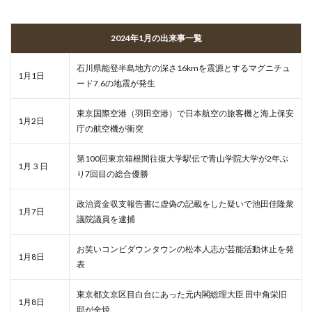
2024年1月の出来事一覧
石川県能登半島地方の深さ16kmを震源とするマグニチュ
1月1日
ード7.6の地震が発生
東京国際空港（羽田空港）で日本航空の旅客機と海上保安
1月2日
庁の航空機が衝突
第100回東京箱根間往復大学駅伝で青山学院大学が2年ぶ
1月３日
り7回目の総合優勝
政治資金収支報告書に虚偽の記載をした疑いで池田佳隆衆
1月7日
議院議員を逮捕
お笑いコンビダウンタウンの松本人志が芸能活動休止を発
1月8日
表
東京都文京区目白台にあった元内閣総理大臣 田中角栄旧
1月8日
邸が全焼