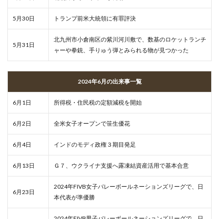
5月30日
トランプ前米大統領に有罪評決
北九州市小倉南区の紫川河川敷で、数基のロケットランチ
5月31日
ャーや拳銃、手りゅう弾とみられる物が見つかった
2024年6月の出来事一覧
6月1日
所得税・住民税の定額減税を開始
6月2日
全米女子オープンで笹生優花
6月4日
インドのモディ政権３期目発足
6月13日
Ｇ７、ウクライナ支援へ露凍結資産活用で基本合意
2024年FIVB女子バレーボールネーションズリーグで、日
6月23日
本代表が準優勝
2024年FIVB男子バレーボールネーションズリーグで、日