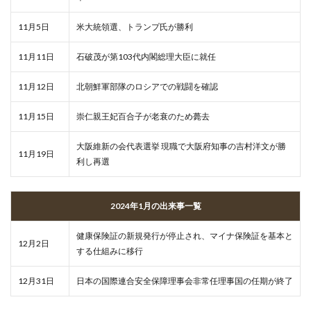
11月5日
米大統領選、トランプ氏が勝利
11月11日
石破茂が第103代内閣総理大臣に就任
11月12日
北朝鮮軍部隊のロシアでの戦闘を確認
11月15日
崇仁親王妃百合子が老衰のため薨去
大阪維新の会代表選挙 現職で大阪府知事の吉村洋文が勝
11月19日
利し再選
2024年1月の出来事一覧
健康保険証の新規発行が停止され、マイナ保険証を基本と
12月2日
する仕組みに移行
12月31日
日本の国際連合安全保障理事会非常任理事国の任期が終了