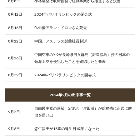
8月8日
小林製薬は取締役会で紅麹事業から撤退すると決定
8月12日
2024年パリオリンピックの閉会式
8月18日
仏俳優アラン・ドロンさん死去
8月22日
中国、アステラス製薬社員起訴
中国空軍のY-9が長崎県男女群島（鍛造諸島）沖の日本の
8月26日
領海上空を侵犯したことを確認したと発表
8月29日
2024年パリパラリンピックの開会式
2024年9月の出来事一覧
自由民主党の派閥、宏池会（岸田派）が総務省に正式に解
9月2日
散を届け出
9月6日
悠仁親王が18歳の誕生日 成年になった