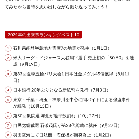
てみたから当時を思い出しながら振り返ってみよう！
2024年の出来事ランキングベスト10
石川県能登半島地方震度7の地震が発生（1月1日）
米大リーグ・ドジャース大谷翔平選手 史上初の「50-50」を達
成（9月19日）
第33回夏季五輪パリ大会1 日本は金メダル45個獲得（8月11
日）
日本銀行 20年ぶりとなる新紙幣を発行（7月3日）
東京・千葉・埼玉・神奈川を中心に闇バイトによる強盗事件
が続発（10月15日）
第50回衆院選 与党が過半数割れ（10月27日）
自民党総裁選 石破茂氏が第28代総裁に就任（9月27日）
羽田空港にて日航機・海保機が衝突炎上（1月2日）