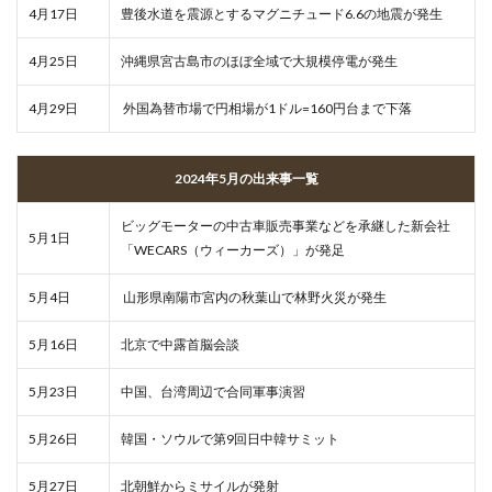
4月17日
豊後水道を震源とするマグニチュード6.6の地震が発生
4月25日
沖縄県宮古島市のほぼ全域で大規模停電が発生
4月29日
外国為替市場で円相場が1ドル=160円台まで下落
2024年5月の出来事一覧
ビッグモーターの中古車販売事業などを承継した新会社
5月1日
「WECARS（ウィーカーズ）」が発足
5月4日
山形県南陽市宮内の秋葉山で林野火災が発生
5月16日
北京で中露首脳会談
5月23日
中国、台湾周辺で合同軍事演習
5月26日
韓国・ソウルで第9回日中韓サミット
5月27日
北朝鮮からミサイルが発射