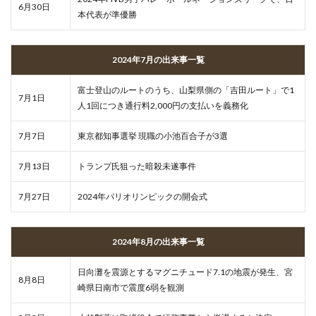
6月30日
本代表が準優勝
2024年7月の出来事一覧
富士登山のルートのうち、山梨県側の「吉田ルート」で1
7月1日
人1回につき通行料2,000円の支払いを義務化
7月7日
東京都知事選挙 現職の小池百合子が3選
7月13日
トランプ氏狙った暗殺未遂事件
7月27日
2024年パリオリンピックの開会式
2024年8月の出来事一覧
日向灘を震源とするマグニチュード7.1の地震が発生、宮
8月8日
崎県日南市で震度6弱を観測