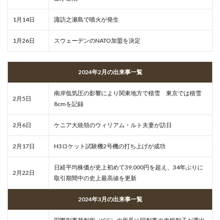
1月14日
諏訪之瀬島で噴火が発生
1月26日
スウェーデンのNATO加盟を決定
2024年2月の出来事一覧
南岸低気圧の影響により関東地方で積雪 東京では積雪
2月5日
8cmを記録
2月6日
ケニア大統領のウィリアム・ルト夫妻が訪日
2月17日
H3ロケット試験機2号機の打ち上げが成功
日経平均株価が史上初めて39,000円を超え、34年ぶりに
2月22日
取引期間中の史上最高値を更新
2024年3月の出来事一覧