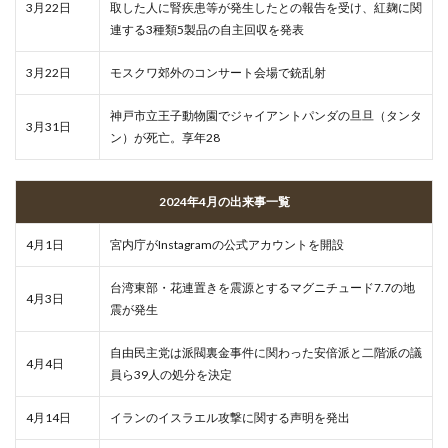
3月22日
取した人に腎疾患等が発生したとの報告を受け、紅麹に関
連する3種類5製品の自主回収を発表
3月22日
モスクワ郊外のコンサート会場で銃乱射
神戸市立王子動物園でジャイアントパンダの旦旦（タンタ
3月31日
ン）が死亡。享年28
2024年4月の出来事一覧
4月1日
宮内庁がInstagramの公式アカウントを開設
台湾東部・花連置きを震源とするマグニチュード7.7の地
4月3日
震が発生
自由民主党は派閥裏金事件に関わった安倍派と二階派の議
4月4日
員ら39人の処分を決定
4月14日
イランのイスラエル攻撃に関する声明を発出