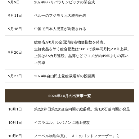
9月9日
2024年パリパラリンピックの閉会式
9月11日
ペルーのフジモリ元大統領死去
9月18日
中国で日本人児童が刺殺される
総務省が8月の全国消費者物価指数を発表。
生鮮食品を除く総合指数は108.7で前年同月比2.8％上昇。
9月20日
上昇は36カ月連続。品薄などでコメが約49年ぶりの高い
上昇率
9月27日
2024年自由民主党総裁選挙の投開票
2024年10月の出来事一覧
10月1日
第2次岸田第2次改造内閣が総辞職、第1次石破内閣が発足
10月1日
イスラエル、レバノンに地上侵攻
10月8日
ノーベル物理学賞に「ＡＩのゴッドファーザー」ら