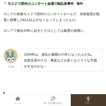
モスクワ郊外のコンサート会場で銃乱射事件
海外
ロシアの首都モスクワ郊外のコンサートホールで、武装集団が観
客に銃撃し140人以上がなくなってしまったんだ。
ロシアで過去20年に起きたテロとしては最悪の規模に。
2024年は、波乱の幕開けの年になったんだね。
自然災害やテロ・事故などが多くなりそうな予感
がするのかな～
ノスタ
出来事の深掘りその3：エンタメ・芸能・ネット
について
ホーム
思い出を書き込む
TOPへ