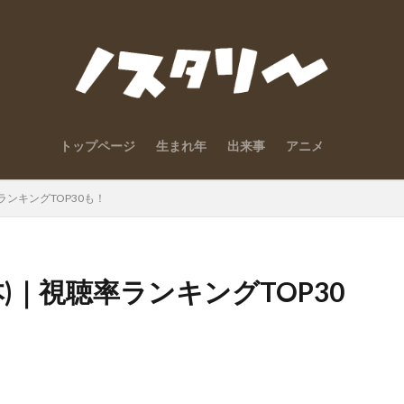
トップページ
生まれ年
出来事
アニメ
ランキングTOP30も！
本)｜視聴率ランキングTOP30