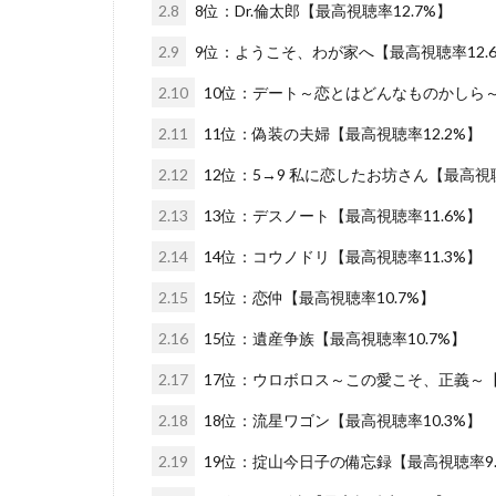
2.8
8位：Dr.倫太郎【最高視聴率12.7%】
2.9
9位：ようこそ、わが家へ【最高視聴率12.
2.10
10位：デート～恋とはどんなものかしら～
2.11
11位：偽装の夫婦【最高視聴率12.2%】
2.12
12位：5→9 私に恋したお坊さん【最高視聴
2.13
13位：デスノート【最高視聴率11.6%】
2.14
14位：コウノドリ【最高視聴率11.3%】
2.15
15位：恋仲【最高視聴率10.7%】
2.16
15位：遺産争族【最高視聴率10.7%】
2.17
17位：ウロボロス～この愛こそ、正義～【最
2.18
18位：流星ワゴン【最高視聴率10.3%】
2.19
19位：掟山今日子の備忘録【最高視聴率9.