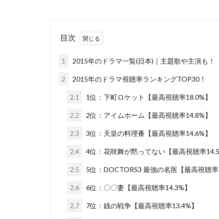
目次
1
2015年のドラマ一覧(日本)｜主題歌や主演も！
2
2015年のドラマ視聴率ランキングTOP30！
2.1
1位：下町ロケット【最高視聴率18.0%】
2.2
2位：アイムホーム【最高視聴率14.8%】
2.3
3位：天皇の料理番【最高視聴率14.6%】
2.4
4位：花咲舞が黙ってない【最高視聴率14.
2.5
5位：DOCTORS3 最強の名医【最高視聴率1
2.6
6位：〇〇妻【最高視聴率14.3%】
2.7
7位：銭の戦争【最高視聴率13.4%】