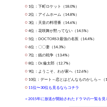
1位：下町ロケット（18.0%）
2位：アイムホーム（14.8%）
3位：天皇の料理番（14.6%）
4位：花咲舞が黙ってない（14.5%）
5位：DOCTORS3 最強の名医（14.4%）
6位：〇〇妻（14.3%）
7位：銭の戦争（13.4%）
8位：Dr.倫太郎（12.7%）
9位：ようこそ、わが家へ（12.6%）
10位：デート～恋とはどんなものかしら～（12
11位〜30位も見るならコチラ
＜2015年に放送が開始されたドラマの一覧を