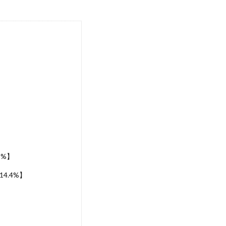
5%】
4.4%】