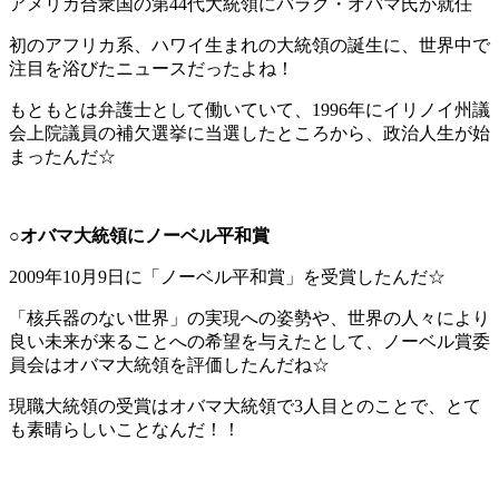
アメリカ合衆国の第44代大統領にバラク・オバマ氏が就任
初のアフリカ系、ハワイ生まれの大統領の誕生
に、世界中で
注目を浴びたニュースだったよね！
もともとは弁護士として働いていて、1996年にイリノイ州議
会上院議員の補欠選挙に当選したところから、政治人生が始
まったんだ☆
○オバマ大統領にノーベル平和賞
2009年10月9日に「ノーベル平和賞」を受賞
したんだ☆
「核兵器のない世界」の実現への姿勢や、世界の人々により
良い未来が来ることへの希望を与えたとして、ノーベル賞委
員会はオバマ大統領を評価したんだね☆
現職大統領の受賞はオバマ大統領で3人目とのことで、とて
も素晴らしいことなんだ！！