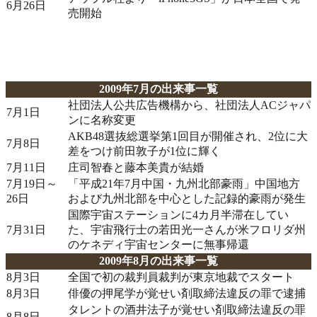
6月26日
売開始
2009年7月の出来事一覧
社団法人公共広告機構から、社団法人ACジャパ
7月1日
ンに名称変更
AKB48選抜総選挙第1回目が開催され、2位に大
7月8日
差をつけ前田敦子が1位に輝く
7月11日
庄司智春と藤本美貴が結婚
7月19日～
「平成21年7月中国・九州北部豪雨」中国地方
26日
および九州北部を中心とした記録的豪雨が発生
国際宇宙ステーションに4カ月半滞在してい
7月31日
た、宇宙飛行士の若田光一さんが米フロリダ州
のケネディ宇宙センターに無事帰還
2009年8月の出来事一覧
8月3日
全国で初の裁判員裁判が東京地裁でスタート
8月3日
俳優の押尾学が覚せい剤取締法違反の罪で逮捕
タレントの酒井法子が覚せい剤取締法違反の罪
8月8日