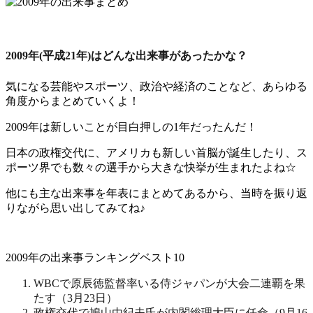
2009年(平成21年)はどんな出来事があったかな？
気になる芸能やスポーツ、政治や経済のことなど、あらゆる
角度からまとめていくよ！
2009年は
新しいこと
が目白押しの1年だったんだ！
日本の政権交代
に、
アメリカも新しい首脳が誕生
したり、ス
ポーツ界でも数々の選手から大きな快挙が生まれたよね☆
他にも主な出来事を年表にまとめてあるから、当時を振り返
りながら思い出してみてね♪
2009年の出来事ランキングベスト10
WBCで原辰徳監督率いる侍ジャパンが大会二連覇を果
たす（3月23日）
政権交代で鳩山由紀夫氏が内閣総理大臣に任命（9月16