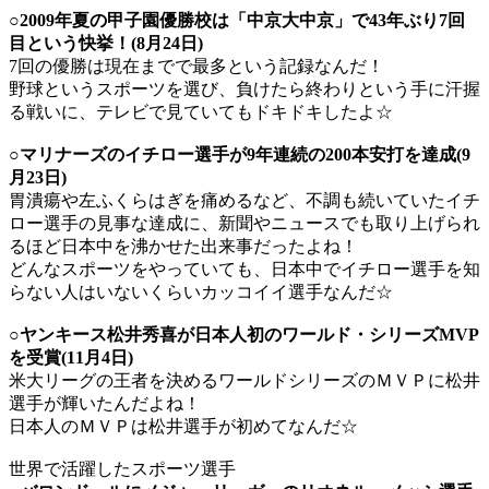
○
2009年夏の甲子園優勝校は「中京大中京」で43年ぶり7回
目という快挙！(8月24日)
7回の優勝は現在までで最多という記録
なんだ！
野球というスポーツを選び、負けたら終わりという手に汗握
る戦いに、テレビで見ていてもドキドキしたよ☆
○マリナーズのイチロー選手が9年連続の200本安打を達成(9
月23日)
胃潰瘍や左ふくらはぎを痛めるなど、不調も続いていたイチ
ロー選手の見事な達成に、新聞やニュースでも取り上げられ
るほど日本中を沸かせた出来事だったよね！
どんなスポーツをやっていても、日本中でイチロー選手を知
らない人はいないくらいカッコイイ選手なんだ☆
○ヤンキース松井秀喜が日本人初のワールド・シリーズMVP
を受賞(11月4日)
米大リーグの王者を決めるワールドシリーズのＭＶＰに松井
選手が輝いたんだよね！
日本人のＭＶＰは松井選手が初めてなんだ☆
世界で活躍したスポーツ選手