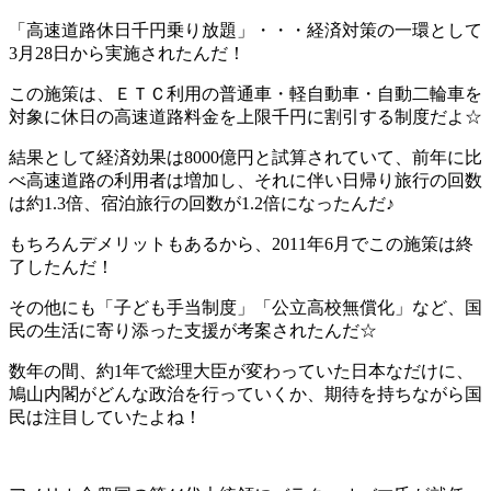
「高速道路休日千円乗り放題」
・・・経済対策の一環として
3月28日から実施されたんだ！
この施策は、ＥＴＣ利用の普通車・軽自動車・自動二輪車を
対象に休日の高速道路料金を上限千円に割引する制度だよ☆
結果として経済効果は8000億円と試算されていて、前年に比
べ高速道路の利用者は増加し、それに伴い日帰り旅行の回数
は約1.3倍、宿泊旅行の回数が1.2倍になったんだ♪
もちろんデメリットもあるから、2011年6月でこの施策は終
了したんだ！
その他にも
「子ども手当制度」
「公立高校無償化」
など、国
民の生活に寄り添った支援が考案されたんだ☆
数年の間、約1年で総理大臣が変わっていた日本なだけに、
鳩山内閣がどんな政治を行っていくか、期待を持ちながら国
民は注目していたよね！