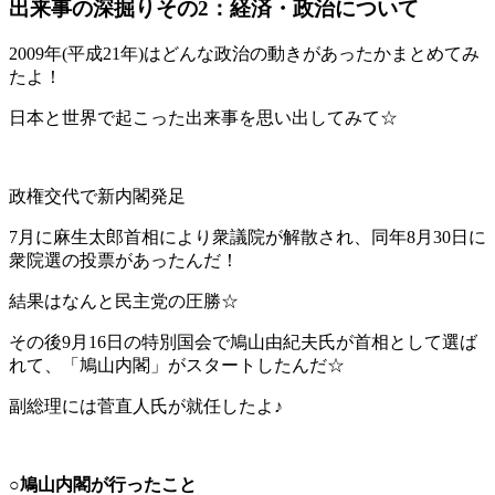
出来事の深掘りその2：経済・政治について
2009年(平成21年)はどんな政治の動きがあったかまとめてみ
たよ！
日本と世界で起こった出来事を思い出してみて☆
政権交代で新内閣発足
7月に麻生太郎首相により衆議院が解散され、同年8月30日に
衆院選の投票があったんだ！
結果はなんと民主党の圧勝☆
その後9月16日の特別国会で鳩山由紀夫氏が首相として選ば
れて、「鳩山内閣」がスタートしたんだ☆
副総理には菅直人氏が就任したよ♪
○鳩山内閣が行ったこと