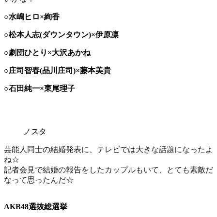
○水嶋ヒロ×絢香
○松本人志(ダウンタウン)×伊原凛
○劇団ひとり×大沢あかね
○庄司智春(品川庄司)×藤本美貴
○石田純一×東尾理子
ノスタ
芸能人同士の結婚発表に、テレビでは大きな話題になったよ
ね☆
記者会見で結婚の報告をしたカップルもいて、とても素敵だ
なって思ったんだ☆
AKB48選抜総選挙