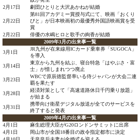
2月17日
劇団ひとりと大沢あかねが結婚
第81回アカデミー賞授与式にて、映画「おくり
2月22日
びと」が日本映画初の最優秀外国語映画賞を受
賞
2月22日
俳優の水嶋ヒロと歌手の絢香が結婚
2009年3月の出来事一覧
JR九州が在来線用ICカード乗車券「SUGOCA」
3月1日
を導入
東京から九州を結ぶ、寝台特急「はやぶさ・富
3月14日
士」が惜しまれつつ廃止
WBCで原辰徳監督率いる侍ジャパンが大会二連
3月23日
覇を果たす
経済対策として「高速道路休日千円乗り放題」
3月28日
が始まる
携帯向け衛星デジタル放送が全てのサービスを
3月31日
終了すると発表
2009年4月の出来事一覧
4月1日
麻生総理大臣がG20ロンドンサミットに出席
4月1日
岡山市が全国18番目の政令指定都市に決定
4月10日
天皇皇后夫妻が金婚式を迎える