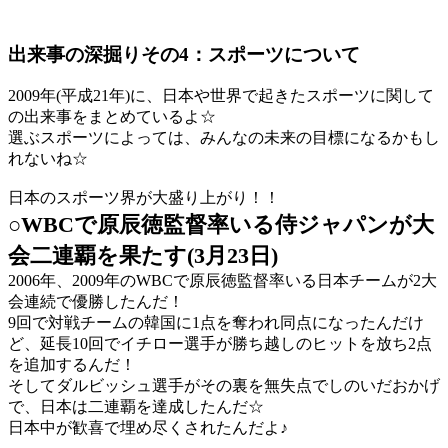
出来事の深掘りその4：スポーツについて
2009年(平成21年)に、日本や世界で起きたスポーツに関して
の出来事をまとめているよ☆
選ぶスポーツによっては、みんなの未来の目標になるかもし
れないね☆
日本のスポーツ界が大盛り上がり！！
○WBCで原辰徳監督率いる侍ジャパンが大
会二連覇を果たす(3月23日)
2006年、2009年のWBCで原辰徳監督率いる日本チームが2大
会連続で優勝したんだ！
9回で対戦チームの韓国に1点を奪われ同点になったんだけ
ど、延長10回でイチロー選手が勝ち越しのヒットを放ち2点
を追加するんだ！
そしてダルビッシュ選手がその裏を無失点でしのいだおかげ
で、日本は二連覇を達成したんだ☆
日本中が歓喜で埋め尽くされたんだよ♪