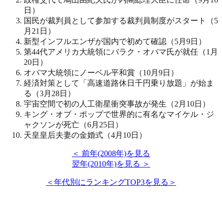
日）
国民が裁判員として参加する裁判員制度がスタート（5
月21日）
新型インフルエンザが国内で初めて確認（5月9日）
第44代アメリカ大統領にバラク・オバマ氏が就任（1月
20日）
オバマ大統領にノーベル平和賞（10月9日）
経済対策として「高速道路休日千円乗り放題」が始ま
る（3月28日）
宇宙空間で初の人工衛星衝突事故が発生（2月10日）
キング・オブ・ポップで世界的に有名なマイケル・ジ
ャクソンが死亡（6月25日）
天皇皇后夫妻の金婚式（4月10日）
＜ 前年(2008年)を見る
翌年(2010年)を見る ＞
＜年代別にランキングTOP3を見る＞