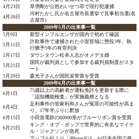
4月23日
草彅剛が公然わいせつ罪で現行犯逮捕
河村たかし氏が名古屋市長選挙で見事初当選(名
4月26日
古屋市)
2009年5月の出来事一覧
5月9日
新型インフルエンザが国内で初めて確認
詐欺事件で逮捕された小室哲哉に懲役3年、執
5月11日
行猶予5年の有罪判決
5月17日
ダウンタウン松本人志がオメデタ婚
国民が裁判員として参加する裁判員制度がスタ
5月21日
ート
5月29日
森光子さんが国民栄誉賞を受賞
2009年6月の出来事一覧
75歳以上の高齢者が運転免許を更新する際に
6月1日
「認知機能検査」が実施義務となる
足利事件の管家利和さんが冤罪の可能性が高ま
6月4日
り、17年半ぶりに釈放
6月15日
小田急電鉄の60000形がブルーリボン賞を受賞
キング・オブ・ポップで世界的に有名なマイケ
6月25日
ル・ジャクソンが急死
アップル社より「iPhone3GS」が日本全国で発