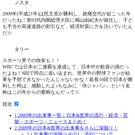
ノスタ
2009年(平成21年)は民主党が勝利し、政権交代が起こった年
だったね！
第93代内閣総理大臣に鳩山由紀夫が就任
し、
子ど
も手当や高速道路の割引
など、経済対策に力を注いでいたん
だ☆
タリー
スポーツ界での快挙も！！
WBCでは日本が二連覇を達成
して、日本中が歓喜の渦だっ
たよね！9回で同点に追い込まれ、世界中の野球ファンが結
果を予想できなかったんじゃないかな！延長10回で日本が勝
利した時は、感動したよ♪ちなみに「侍ジャパン」という名
称はこの年からの愛称なんだって☆
目次
1
2009年の出来事一覧｜日本&世界の流行・経済・芸
能・スポーツ・ニュースまとめ！
2
2009年の日本&世界の出来事をさらに深掘り！
2.1
出来事の深掘りその1：流行について