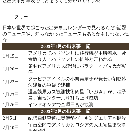
た出来事が年表でまとまってて分かりやすい☆
タリー
日本や世界で起こった出来事カレンダーで見れるんだ♪話題
のニュースや、知らなかったニュースもあるかもしれないね
☆
2009年1月の出来事一覧
アメリカでハドソン川に飛行機が不時着水、死
1月15日
者数０人でハドソン川の軌跡と言われる
第44代アメリカ大統領にバラク・オバマ氏が就
1月20日
任
グラビアアイドルの小向美奈子が覚せい剤取締
1月22日
法違反の容疑で逮捕
温室効果ガス観測技術衛星「いぶき」が、種子
1月23日
島宇宙センターより打ち上げ成功
1月26日
インドネシアで金環日食が観測
2009年2月の出来事一覧
2月5日
紀勢自動車道に奥伊勢パーキングエリアが開設
宇宙空間でアメリカとロシアの人工衛星衝突事
2月10日
故が発生