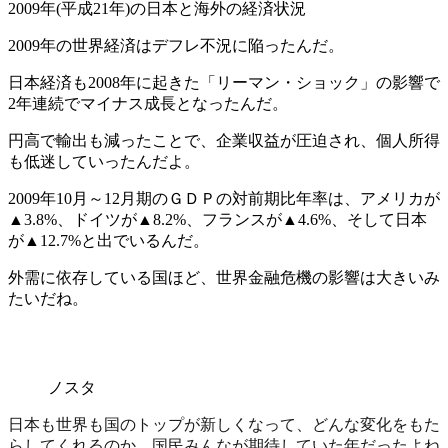
2009年(平成21年)の日本と海外の経済状況
2009年の
世界経済はデフレ不況
に陥ったんだ。
日本経済も2008年に起きた「リーマン・ショック」の影響で
2年連続でマイナス成長となったんだ。
円高で輸出も減ったことで、企業収益が圧迫され、個人所得
も低迷していったんだよ。
2009年10月～12月期のＧＤＰの対前期比年率は、アメリカが
▲3.8%、ドイツが▲8.2%、フランスが▲4.6%、そして日本
が▲12.7%と出でいるんだ。
外需に依存している国ほど、世界金融危機の影響は大きいみ
たいだね。
ノスタ
日本も世界も国のトップが新しくなって、どんな変化をもた
らしてくれるのか、国民みんなが期待していた年だったよね