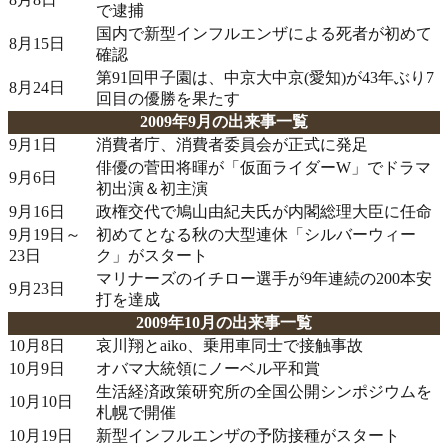
で逮捕
国内で新型インフルエンザによる死者が初めて
8月15日
確認
第91回甲子園は、中京大中京(愛知)が43年ぶり7
8月24日
回目の優勝を果たす
2009年9月の出来事一覧
9月1日
消費者庁、消費者委員会が正式に発足
俳優の菅田将暉が「仮面ライダーW」でドラマ
9月6日
初出演＆初主演
9月16日
政権交代で鳩山由紀夫氏が内閣総理大臣に任命
9月19日～
初めてとなる秋の大型連休「シルバーウィー
23日
ク」がスタート
マリナーズのイチロー選手が9年連続の200本安
9月23日
打を達成
2009年10月の出来事一覧
10月8日
哀川翔とaiko、乗用車同士で接触事故
10月9日
オバマ大統領にノーベル平和賞
生活経済政策研究所の全国公開シンポジウムを
10月10日
札幌で開催
10月19日
新型インフルエンザの予防接種がスタート