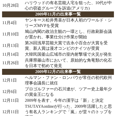
ハリウッドの有名芸能人宅を狙った、10代が中
10月28日
心の窃盗グループを訴追(アメリカ)
2009年11月の出来事一覧
ヤンキース松井秀喜が日本人初のワールド・シ
11月4日
リーズMVPを受賞
鳩山内閣の政治主観の一環とし、行政刷新会議
11月10日
が置かれ、事業仕分け作業が開始
第26回浅草芸能大賞で吉永小百合が大賞を受
11月13日
賞、新人賞は漫才コンビのナイツが受賞
11月14日
大韓民国釜山広域市の室内射撃場で火災が発生
兵庫県篠山市において、原始的な角竜類の化石
11月26日
を日本で初めて発見
2009年12月の出来事一覧
ヘルマン・ファン・ロンパウが常任の初代欧州
12月1日
理事会議長に就任
プロゴルファーの石川遼が、ツアー史上最年少
12月6日
の賞金王になる
12月11日
2009年を表す、今年の漢字は「新」と決定
TSUTAYAonlineが行った、2009年活躍したと思
12月11日
う有名人ランキングで「嵐」が堂々のトップを