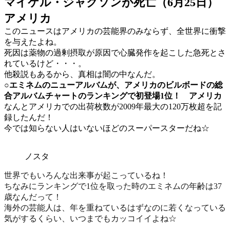
マイケル・ジャクソンが死亡（6月25日）
アメリカ
このニュースはアメリカの芸能界のみならず、全世界に衝撃
を与えたよね。
死因は薬物の過剰摂取が原因で心臓発作を起こした急死
とさ
れているけど・・・。
他殺説もあるから、真相は闇の中なんだ。
○エミネムのニューアルバムが、アメリカのビルボードの総
合アルバムチャートのランキングで初登場1位！
アメリカ
なんと
アメリカでの出荷枚数が2009年最大の120万枚超を記
録
したんだ！
今では知らない人はいないほどのスーパースターだね☆
ノスタ
世界でもいろんな出来事が起こっているね！
ちなみにランキングで1位を取った時のエミネムの年齢は37
歳なんだって！
海外の芸能人は、年を重ねているはずなのに若くなっている
気がするくらい、いつまでもカッコイイよね☆