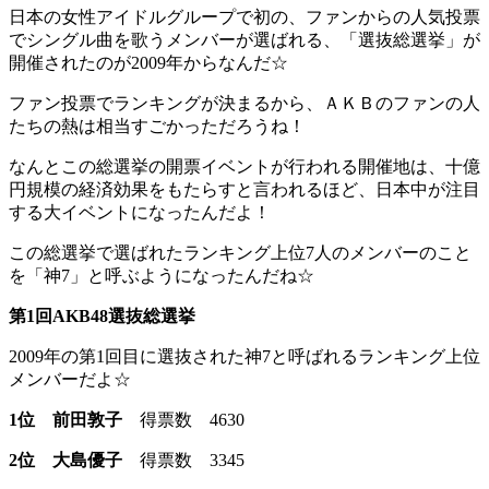
日本の女性アイドルグループで初の、
ファンからの人気投票
でシングル曲を歌うメンバーが選ばれる、「選抜総選挙」
が
開催されたのが2009年からなんだ☆
ファン投票でランキングが決まるから、ＡＫＢのファンの人
たちの熱は相当すごかっただろうね！
なんとこの総選挙の開票イベントが行われる開催地は、十億
円規模の経済効果をもたらすと言われるほど、日本中が注目
する大イベントになったんだよ！
この
総選挙で選ばれたランキング上位7人のメンバーのこと
を「神7」
と呼ぶようになったんだね☆
第1回AKB48選抜総選挙
2009年の第1回目に選抜された神7と呼ばれるランキング上位
メンバーだよ☆
1位 前田敦子
得票数 4630
2位 大島優子
得票数 3345