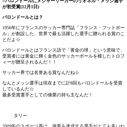
○バロンドールにメジャーリーガーのリオネル・メッシ選手
が初受賞(12月1日)
バロンドールとは？
1956年にフランスのサッカー専門誌「フランス・フットボー
ル」が創設した、
世界で最も活躍した選手に贈られる賞
のこ
とだよ☆
バロンドールとはフランス語で「黄金の球」という意味で、
受賞者には黄金に輝く金色のサッカーボールを模したトロフ
ィーが贈呈されるんだ！！
サッカー界では名誉ある賞
なんだね☆
なんと
メッシ選手は現在までに計8回もバロンドールを受賞
しているんだ☆
最多受賞選手としての偉業の持ち主なんだ！
タリー
2009年のスポーツ界は、偉業を達成する選手がとても多いね